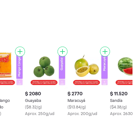
$ 2080
$ 2770
$ 11.520
 Mango
Guayaba
Maracuyá
Sandía
do
(
$8.32/g
)
(
$13.84/g
)
(
$4.38/g
)
)
Aprox. 250g/ud
Aprox. 200g/ud
Aprox. 2630g/u