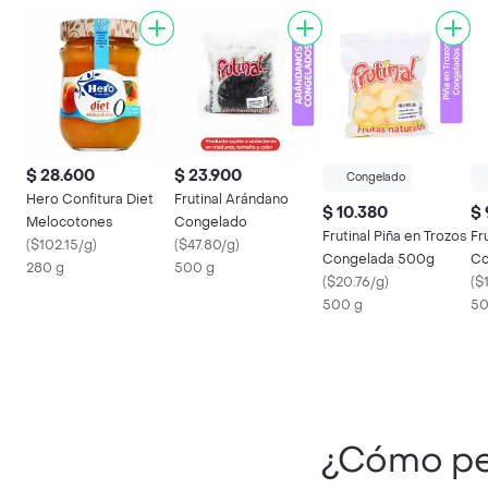
$ 28.600
$ 23.900
Congelado
Hero Confitura Diet
Frutinal Arándano
$ 10.380
$
Melocotones
Congelado
Frutinal Piña en Trozos
Fr
(
$102.15/g
)
(
$47.80/g
)
Congelada 500g
Co
280 g
500 g
(
$20.76/g
)
(
$
500 g
50
¿Cómo pe