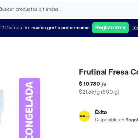
Registrarme
i?
Disfruta de
envíos gratis por semanas
Té
Frutinal Fresa 
$ 10.780
/
u
$21.56/g
(
500 g
)
Éxito
Disponible en
Bogo