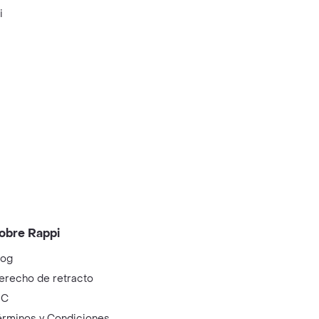
i
obre Rappi
log
erecho de retracto
IC
érminos y Condiciones