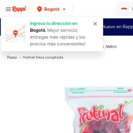
Bogotá
Ingresa tu dirección en
¿Nuevo en Rapp
Bogotá
.
Mejor servicio,
entregas más rápidas y los
precios más convenientes!
Búsquedas relacionadas:
Frutas
,
Frutinal
,
Casino
,
Exito
,
Makro
Rappi
frutinal fresa congelada