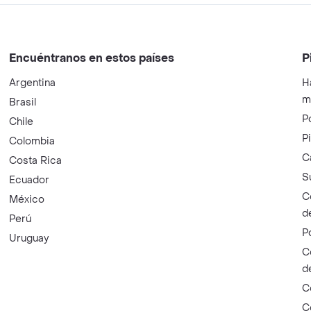
Encuéntranos en estos países
P
Argentina
H
m
Brasil
P
Chile
P
Colombia
C
Costa Rica
S
Ecuador
C
México
d
Perú
P
Uruguay
C
d
C
C