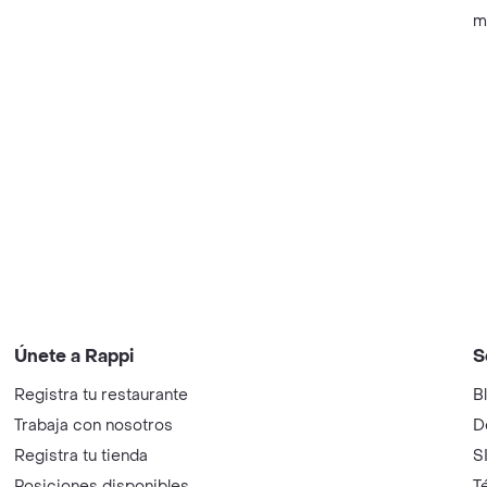
m
Únete a Rappi
S
Registra tu restaurante
B
Trabaja con nosotros
D
Registra tu tienda
S
Posiciones disponibles
T