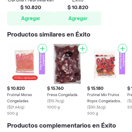
$ 10.820
$ 10.820
Agregar
Agregar
Productos similares en Éxito
$ 10.820
$ 15.760
$ 15.180
$ 
Frutinal Moras
Fresa Congelada
Frutinal Mix Frutos
Fr
Congeladas
(
$15.76/g
)
Rojos Congelados
(
$
(
$21.64/g
)
1000 g
500g
(
$30.36/g
)
50
500 g
500 g
Productos complementarios en Éxito