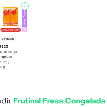
Congelado
 9520
utinal Mango
ngelado
19.04/g
)
0 g
dir
Frutinal Fresa Congelada