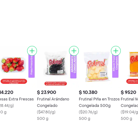
14.220
$ 23.900
$ 10.380
$ 9520
esas Extra Frescas
Frutinal Arándano
Frutinal Piña en Trozos
Frutinal
28.44/g
)
Congelado
Congelada 500g
Congela
0 g
(
$47.80/g
)
(
$20.76/g
)
(
$19.04/g
500 g
500 g
500 g