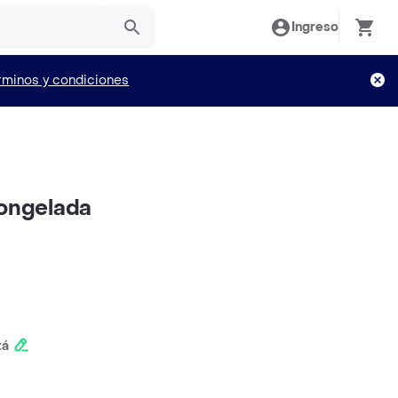
Ingreso
rminos y condiciones
Congelada
tá