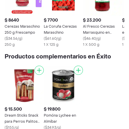
$ 8640
$ 7700
$ 23.200
$ 1
Cerezas Maraschino
La Coruña Cerezas
Al Fresco Cerezas
La 
250 g Frescampo
Maraschino
Marrasquino en
en 
(
$34.56/g
)
(
$61.60/g
)
Conserva
(
$46.40/g
)
(
$23
250 g
1 X 125 g
1 X 500 g
1 X
Productos complementarios en Éxito
$ 15.500
$ 19.800
Dream Sticks Snack
Pomóna Lychee en
para Perros Palitos
Almíbar
Vegetales y Pollo
(
$155/g
)
(
$34.93/g
)