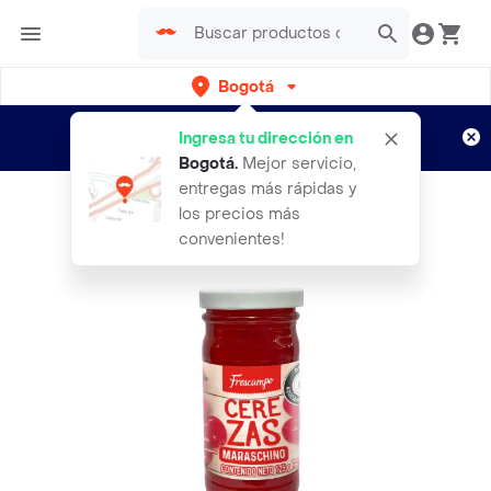
Bogotá
Regístrate
¿Nuevo en Rappi?
y disfruta de
Ingresa tu dirección en
envíos gratis por semanas
Aplican TyC
Bogotá
.
Mejor servicio,
entregas más rápidas y
los precios más
convenientes!