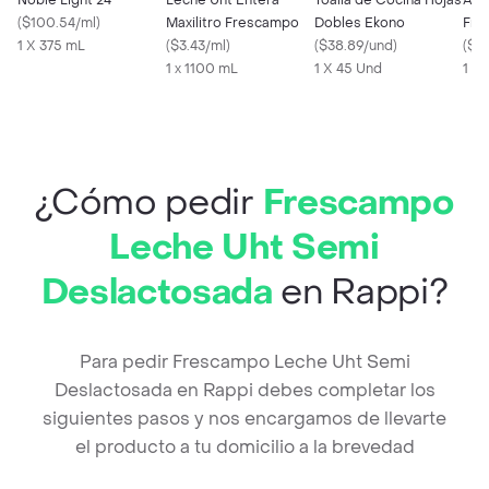
Noble Light 24°
Leche Uht Entera
Toalla de Cocina Hojas
Ace
(
$100.54/ml
)
Maxilitro Frescampo
Dobles Ekono
Fre
1 X 375 mL
(
$3.43/ml
)
(
$38.89/und
)
(
$7.
1 x 1100 mL
1 X 45 Und
1 X
¿Cómo pedir
Frescampo
Leche Uht Semi
Deslactosada
en Rappi?
Para pedir Frescampo Leche Uht Semi
Deslactosada en Rappi debes completar los
siguientes pasos y nos encargamos de llevarte
el producto a tu domicilio a la brevedad