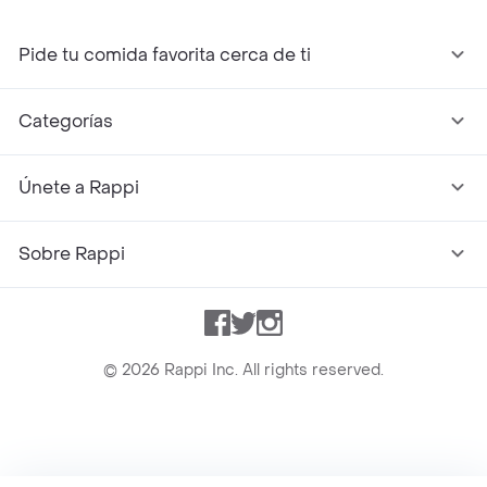
Pide tu comida favorita cerca de ti
Categorías
Únete a Rappi
Sobre Rappi
Facebook
Twitter
Instagram
©
2026
Rappi Inc. All rights reserved.
Rappi S.A.S. --- NIT 900.843.898-9 --- Calle 63 # 16A-02