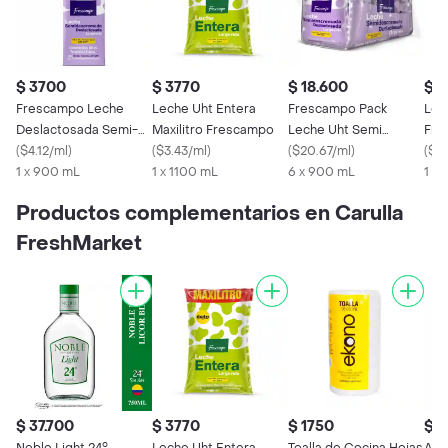
$ 3700
$ 3770
$ 18.600
$ 
Frescampo Leche
Leche Uht Entera
Frescampo Pack
Lec
Deslactosada Semi-
Maxilitro Frescampo
Leche Uht Semi
Fre
deslc Tpack
(
$4.12/ml
)
(
$3.43/ml
)
Deslactosada
(
$20.67/ml
)
(
$3.
1 x 900 mL
1 x 1100 mL
6 x 900 mL
1 x
Productos complementarios en Carulla
FreshMarket
$ 37.700
$ 3770
$ 1750
$ 