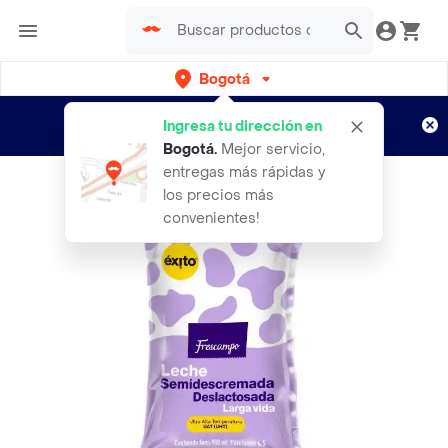
Bogotá
Regístrate
¿Nuevo en Rappi?
y disfruta de
Ingresa tu dirección en
envíos gratis por semanas
Aplican TyC
Bogotá
.
Mejor servicio,
entregas más rápidas y
los precios más
convenientes!