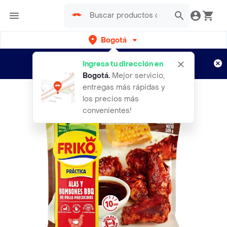
Bogotá
Regístrate
¿Nuevo en Rappi?
y disfruta de
Ingresa tu dirección en
envíos gratis por semanas
Aplican TyC
Bogotá
.
Mejor servicio,
entregas más rápidas y
los precios más
convenientes!