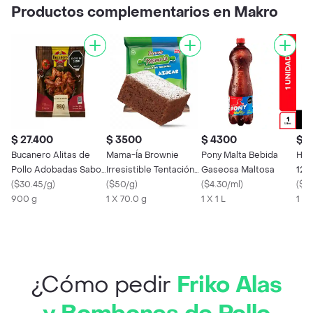
Productos complementarios en Makro
$ 27.400
$ 3500
$ 4300
$ 2
Bucanero Alitas de
Mama-Ía Brownie
Pony Malta Bebida
Hat
Pollo Adobadas Sabor
Irresistible Tentación
Gaseosa Maltosa
12 
a Bbq
(
$30.45/g
)
Azúcar
(
$50/g
)
(
$4.30/ml
)
(
$1
900 g
1 X 70.0 g
1 X 1 L
1 X
¿Cómo pedir
Friko Alas