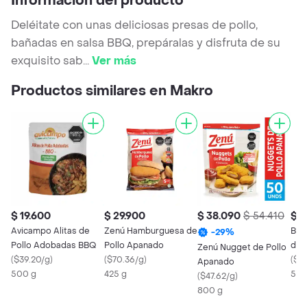
Información del producto
Deléitate con unas deliciosas presas de pollo,
bañadas en salsa BBQ, prepáralas y disfruta de su
exquisito sab
...
Ver más
Productos similares en Makro
$ 19.600
$ 29.900
$ 38.090
$ 54.410
$ 3
Avicampo Alitas de
Zenú Hamburguesa de
Buc
-
29
%
Pollo Adobadas BBQ
Pollo Apanado
de 
Zenú Nugget de Pollo
(
$39.20/g
)
(
$70.36/g
)
Ado
(
$6
Apanado
500 g
425 g
Toc
500
(
$47.62/g
)
800 g