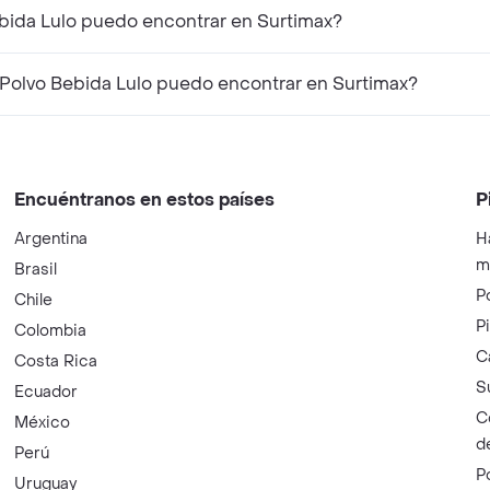
ebida Lulo puedo encontrar en Surtimax?
Polvo Bebida Lulo puedo encontrar en Surtimax?
Encuéntranos en estos países
P
Argentina
H
m
Brasil
P
Chile
P
Colombia
C
Costa Rica
S
Ecuador
C
México
d
Perú
P
Uruguay