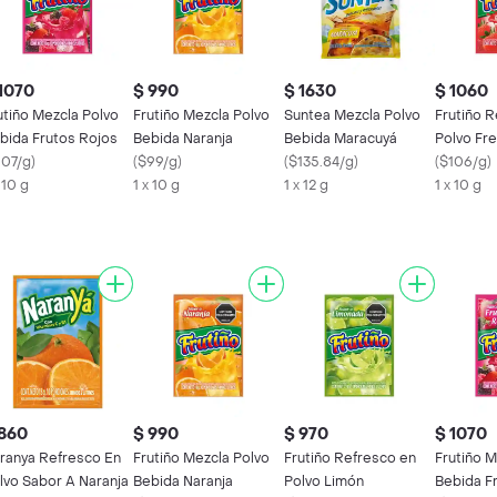
1070
$ 990
$ 1630
$ 1060
utiño Mezcla Polvo
Frutiño Mezcla Polvo
Suntea Mezcla Polvo
Frutiño 
bida Frutos Rojos
Bebida Naranja
Bebida Maracuyá
Polvo Fr
107/g
)
(
$99/g
)
(
$135.84/g
)
(
$106/g
)
 10 g
1 x 10 g
1 x 12 g
1 x 10 g
 860
$ 990
$ 970
$ 1070
ranya Refresco En
Frutiño Mezcla Polvo
Frutiño Refresco en
Frutiño M
lvo Sabor A Naranja
Bebida Naranja
Polvo Limón
Bebida F