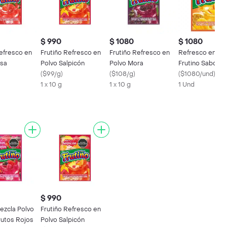
$ 990
$ 1080
$ 1080
Refresco en
Frutiño Refresco en
Frutiño Refresco en
Refresco en Po
esa
Polvo Salpicón
Polvo Mora
Frutino Sabor a
(
$99/g
)
(
$108/g
)
Maracu Mango (
(
$1080/und
)
1 x 10 g
1 x 10 g
1 Und
$ 990
ezcla Polvo
Frutiño Refresco en
rutos Rojos
Polvo Salpicón