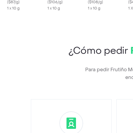
(
$87/g
)
(
$106/g
)
(
$108/g
)
(
$
1 x 10 g
1 x 10 g
1 x 10 g
1 
¿Cómo pedir
Para pedir Frutiño 
enc