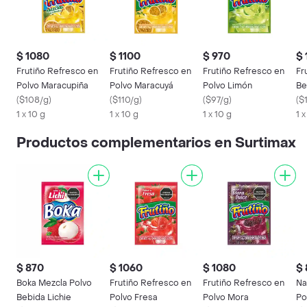
$ 1080
$ 1100
$ 970
$ 
Frutiño Refresco en
Frutiño Refresco en
Frutiño Refresco en
Fr
Polvo Maracupiña
Polvo Maracuyá
Polvo Limón
Be
(
$108/g
)
(
$110/g
)
(
$97/g
)
(
$
1 x 10 g
1 x 10 g
1 x 10 g
1 x
Productos complementarios en Surtimax
$ 870
$ 1060
$ 1080
$
Boka Mezcla Polvo
Frutiño Refresco en
Frutiño Refresco en
Na
Bebida Lichie
Polvo Fresa
Polvo Mora
Po