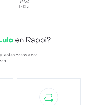
(
$99/g
)
1 x 10 g
Lulo
en Rappi?
guientes pasos y nos
edad