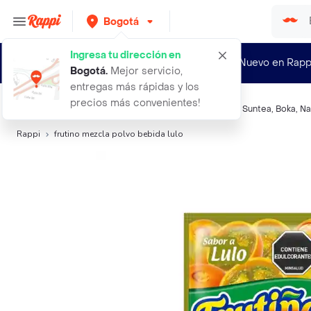
Bogotá
Ingresa tu dirección en
¿Nuevo en Rapp
Bogotá
.
Mejor servicio,
entregas más rápidas y los
precios más convenientes!
Búsquedas relacionadas:
Refrescos en polvo
,
Frutiño
,
Suntea
,
Boka
,
Na
Rappi
frutino mezcla polvo bebida lulo