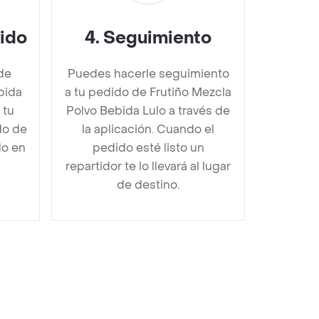
dido
4
.
Seguimiento
de
Puedes hacerle seguimiento
bida
a tu pedido de Frutiño Mezcla
 tu
Polvo Bebida Lulo a través de
do de
la aplicación. Cuando el
do en
pedido esté listo un
repartidor te lo llevará al lugar
de destino.