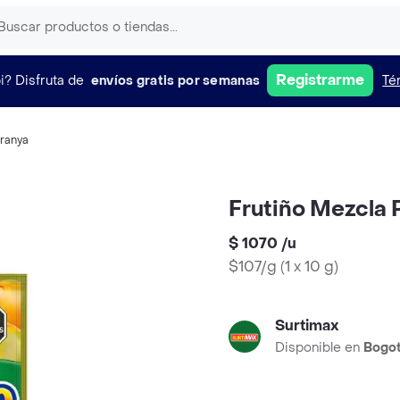
Registrarme
i?
Disfruta de
envíos gratis por semanas
Té
ranya
Frutiño Mezcla 
$ 1070
/
u
$107/g
(
1 x 10 g
)
Surtimax
Disponible en
Bogo