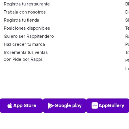
Registra tu restaurante
B
Trabaja con nosotros
D
Registra tu tienda
S
Posiciones disponibles
T
Quiero ser Rappitendero
R
Haz crecer tu marca
P
Incrementa tus ventas
T
con Pide por Rappi
P
I
App Store
Play Store
AppGalle
App Store
Google play
AppGallery