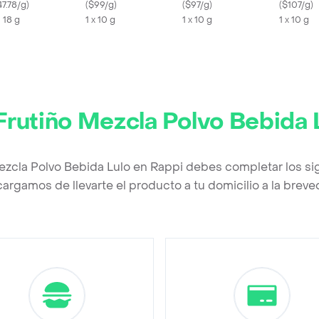
47.78/g
)
(
$99/g
)
(
$97/g
)
(
$107/g
)
X 18 g
1 x 10 g
1 x 10 g
1 x 10 g
Frutiño Mezcla Polvo Bebida 
Mezcla Polvo Bebida Lulo en Rappi debes completar los si
argamos de llevarte el producto a tu domicilio a la brev