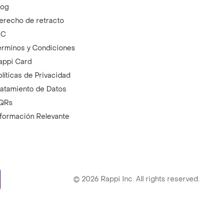
log
erecho de retracto
IC
érminos y Condiciones
appi Card
olíticas de Privacidad
ratamiento de Datos
QRs
nformación Relevante
ry
©
2026
Rappi Inc. All rights reserved.