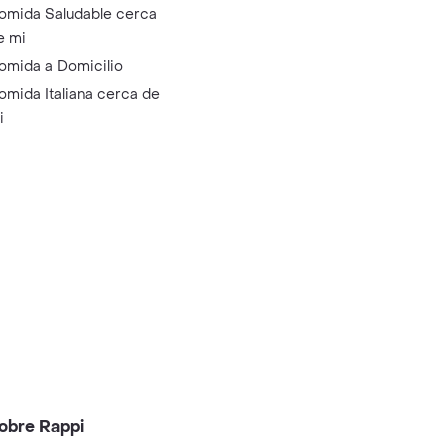
omida Saludable cerca
e mi
omida a Domicilio
omida Italiana cerca de
i
obre Rappi