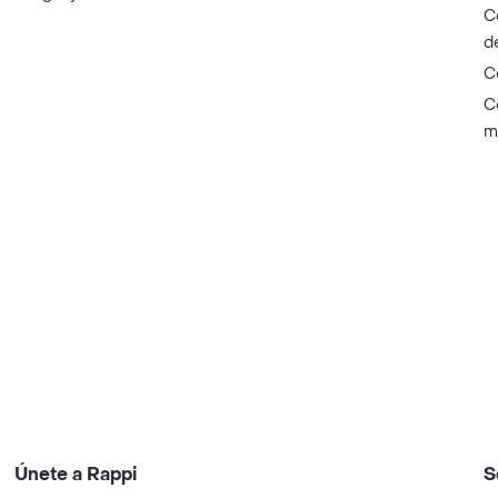
C
d
C
C
m
Únete a Rappi
S