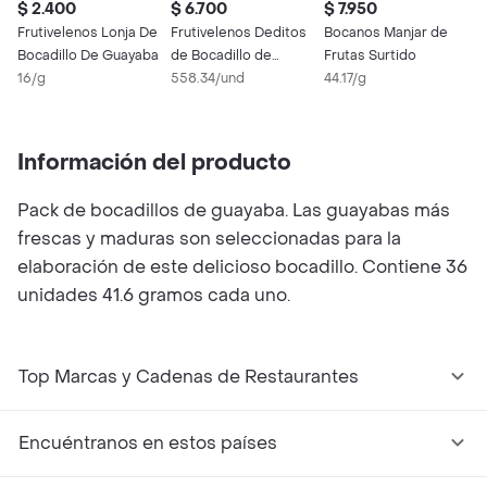
$ 2.400
$ 6.700
$ 7.950
$
Frutivelenos Lonja De
Frutivelenos Deditos
Bocanos Manjar de
F
Bocadillo De Guayaba
de Bocadillo de
Frutas Surtido
B
16/g
Guayaba
558.34/und
44.17/g
1
Información del producto
Pack de bocadillos de guayaba. Las guayabas más
frescas y maduras son seleccionadas para la
elaboración de este delicioso bocadillo. Contiene 36
unidades 41.6 gramos cada uno.
Top Marcas y Cadenas de Restaurantes
Encuéntranos en estos países