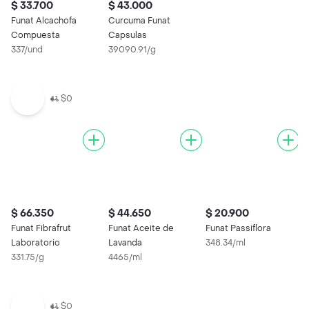
$ 33.700
$ 43.000
Funat Alcachofa
Curcuma Funat
Compuesta
Capsulas
337/und
39090.91/g
$0
$ 66.350
$ 44.650
$ 20.900
$
Funat Fibrafrut
Funat Aceite de
Funat Passiflora
F
Laboratorio
Lavanda
348.34/ml
D
331.75/g
4465/ml
U
5
$0