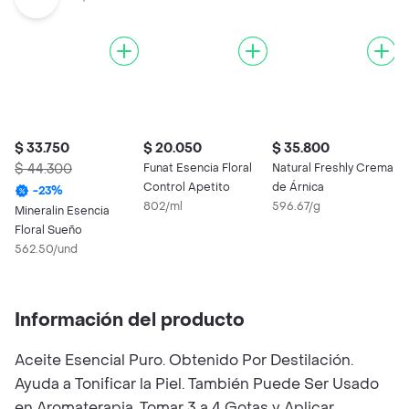
$ 33.750
$ 20.050
$ 35.800
$ 44.300
Funat Esencia Floral
Natural Freshly Crema
Control Apetito
de Árnica
-
23
%
802/ml
596.67/g
Mineralin Esencia
Floral Sueño
562.50/und
Información del producto
Aceite Esencial Puro. Obtenido Por Destilación.
Ayuda a Tonificar la Piel. También Puede Ser Usado
en Aromaterapia. Tomar 3 a 4 Gotas y Aplicar