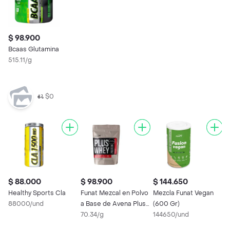
$ 98.900
Bcaas Glutamina
515.11/g
$0
$ 88.000
$ 98.900
$ 144.650
$
Healthy Sports Cla
Funat Mezcal en Polvo
Mezcla Funat Vegan
F
88000/und
a Base de Avena Plus
(600 Gr)
A
Whey Sabor Vainilla
70.34/g
144650/und
1