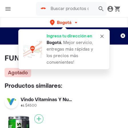
Bogotá
Regístrate
¿Nuevo en Rappi?
y disfruta de
Ingresa tu dirección en
envíos gratis por semanas
Aplican TyC
Bogotá
.
Mejor servicio,
entregas más rápidas y
los precios más
FUNAT FUNAT (908 gr)
convenientes!
Agotado
Productos similares:
Vindo Vitaminas Y Nutrición Santa Ana
$4500