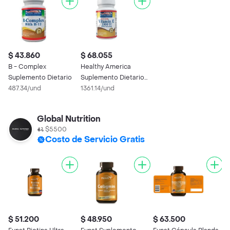
$ 43.860
$ 68.055
B - Complex
Healthy America
Suplemento Dietario
Suplemento Dietario
487.34/und
de Vitamina E
1361.14/und
Global Nutrition
$5500
Costo de Servicio Gratis
$ 51.200
$ 48.950
$ 63.500
$