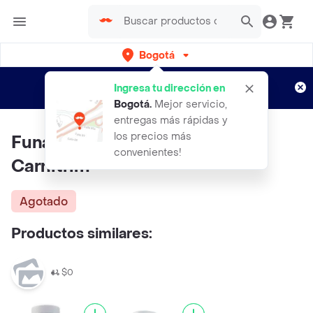
Bogotá
Regístrate
¿Nuevo en Rappi?
y disfruta de
Ingresa tu dirección en
envíos gratis por semanas
Aplican TyC
Bogotá
.
Mejor servicio,
entregas más rápidas y
los precios más
Funat Suplemento Dietario
convenientes!
Carnitrim
Agotado
Productos similares:
$0