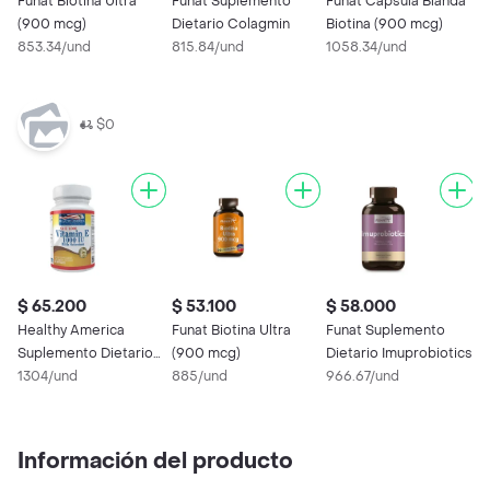
Funat Biotina Ultra
Funat Suplemento
Funat Cápsula Blanda
F
(900 mcg)
Dietario Colagmin
Biotina (900 mcg)
D
853.34/und
815.84/und
1058.34/und
9
$0
$ 65.200
$ 53.100
$ 58.000
$
Healthy America
Funat Biotina Ultra
Funat Suplemento
F
Suplemento Dietario
(900 mcg)
Dietario Imuprobiotics
D
de Vitamina E
1304/und
885/und
966.67/und
8
Información del producto