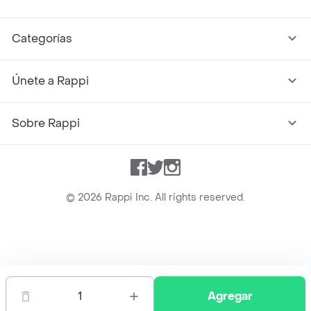
Categorías
Únete a Rappi
Sobre Rappi
Facebook
Twitter
Instagram
©
2026
Rappi Inc. All rights reserved.
Rappi S.A.S. --- NIT 900.843.898-9 --- Calle 63 # 16A-02
Bogotá D.C. --- notificacionesrappi@rappi.com
1
Agregar