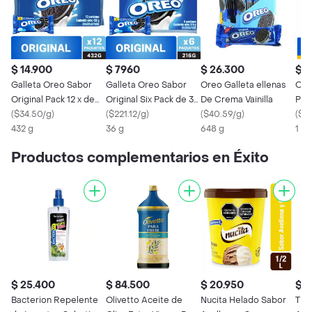
$ 14.900
$ 7960
$ 26.300
$ 
Galleta Oreo Sabor
Galleta Oreo Sabor
Oreo Galleta ellenas
Ore
Original Pack 12 x de
Original Six Pack de 36
De Crema Vainilla
Pac
36 g c/u
(
$34.50/g
)
g c/u
(
$221.12/g
)
(
$40.59/g
)
(
$3
432 g
36 g
648 g
1 x 
Productos complementarios en Éxito
$ 25.400
$ 84.500
$ 20.950
$ 4
Bacterion Repelente
Olivetto Aceite de
Nucita Helado Sabor
Tio