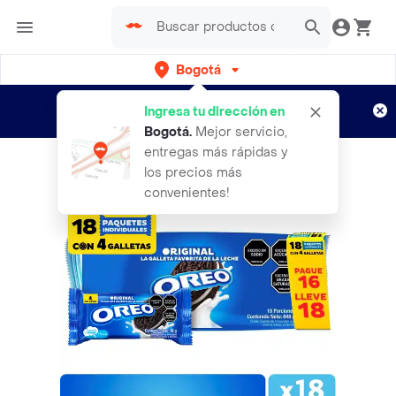
Bogotá
Regístrate
¿Nuevo en Rappi?
y disfruta de
Ingresa tu dirección en
envíos gratis por semanas
Aplican TyC
Bogotá
.
Mejor servicio,
entregas más rápidas y
los precios más
convenientes!