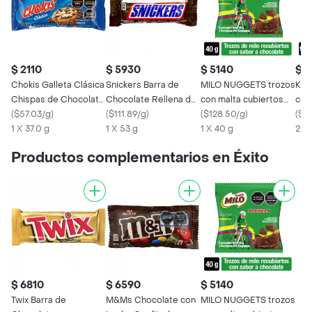
$ 2110
$ 5930
$ 5140
$ 1
Chokis Galleta Clásica
Snickers Barra de
MILO NUGGETS trozos
Kit
Chispas de Chocolate
Chocolate Rellena de
con malta cubiertos
cub
37 g
(
$57.03/g
)
Caramelo
(
$111.89/g
)
sabor chocolate x 40g
(
$128.50/g
)
cho
(
$15
1 X 37.0 g
1 X 53 g
1 X 40 g
24 
24 
Productos complementarios en Éxito
$ 6810
$ 6590
$ 5140
Twix Barra de
M&Ms Chocolate con
MILO NUGGETS trozos