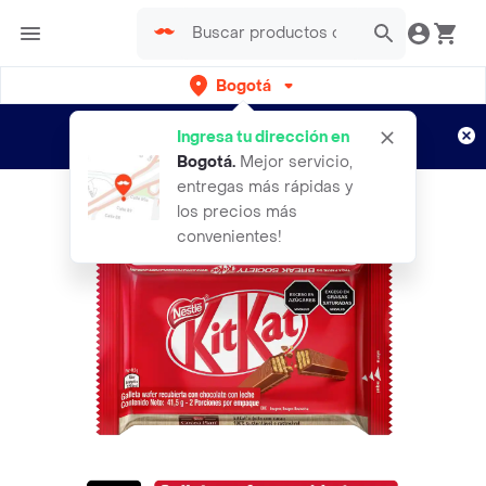
Bogotá
Regístrate
¿Nuevo en Rappi?
y disfruta de
Ingresa tu dirección en
envíos gratis por semanas
Aplican TyC
Bogotá
.
Mejor servicio,
entregas más rápidas y
los precios más
convenientes!