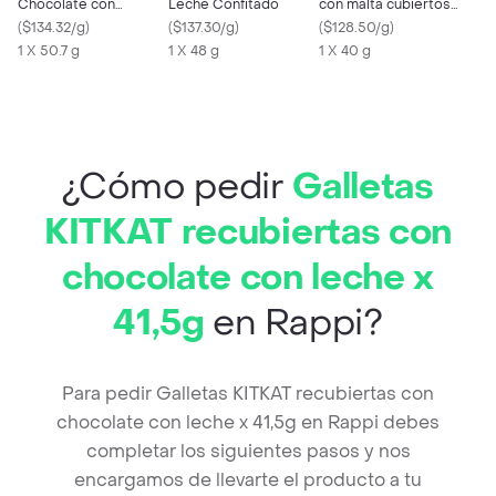
Chocolate con
Leche Confitado
con malta cubiertos
Caramelo y Galleta
(
$134.32/g
)
(
$137.30/g
)
sabor chocolate x 40g
(
$128.50/g
)
1 X 50.7 g
1 X 48 g
1 X 40 g
¿Cómo pedir
Galletas
KITKAT recubiertas con
chocolate con leche x
41,5g
en Rappi?
Para pedir Galletas KITKAT recubiertas con
chocolate con leche x 41,5g en Rappi debes
completar los siguientes pasos y nos
encargamos de llevarte el producto a tu