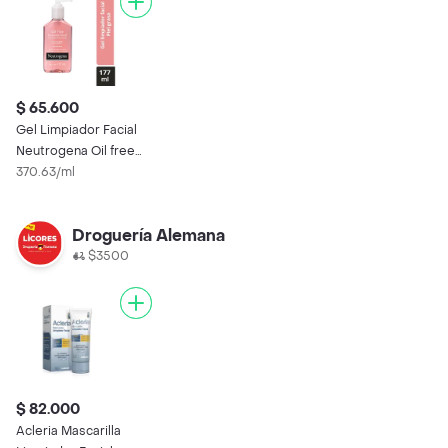
$ 65.600
Gel Limpiador Facial
Neutrogena Oil free
Toronja Ácido
370.63/ml
Salicílico 177 ml
Droguería Alemana
$3500
$ 82.000
Acleria Mascarilla