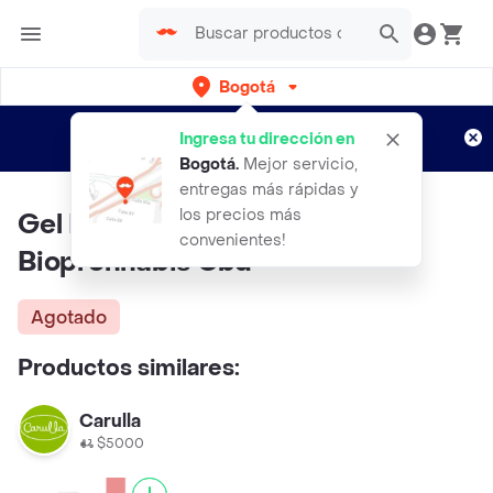
Bogotá
Regístrate
¿Nuevo en Rappi?
y disfruta de
Ingresa tu dirección en
envíos gratis por semanas
Aplican TyC
Bogotá
.
Mejor servicio,
entregas más rápidas y
los precios más
Gel Ex Folia Nte Facial
convenientes!
Biopronnabis Cbd
Agotado
Productos similares:
Carulla
$5000