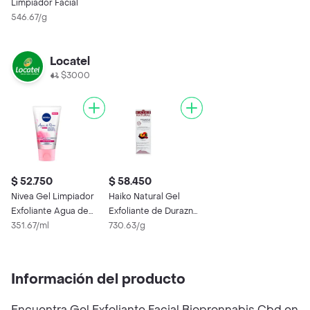
Limpiador Facial
546.67/g
Locatel
$3000
$ 52.750
$ 58.450
Nivea Gel Limpiador
Haiko Natural Gel
Exfoliante Agua de
Exfoliante de Durazno
Rosas
351.67/ml
y Chocolate
730.63/g
Información del producto
Encuentra Gel Exfoliante Facial Biopronnabis Cbd en