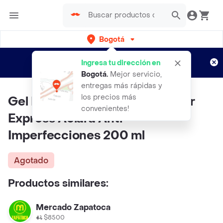
Bogotá
Regístrate
¿Nuevo en Rappi?
y disfruta de
Ingresa tu dirección en
envíos gratis por semanas
Aplican TyC
Bogotá
.
Mejor servicio,
entregas más rápidas y
los precios más
Gel Limpiador Profundo Garnier
convenientes!
Express Aclara Anti
Imperfecciones 200 ml
Agotado
Productos similares:
Mercado Zapatoca
$8500