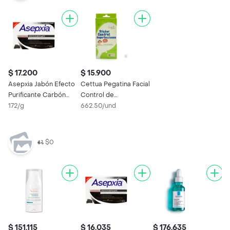
$ 17.200
$ 15.900
Asepxia Jabón Efecto
Cettua Pegatina Facial
Purificante Carbón
Control de
Detox
172/g
Imperfecciones
662.50/und
$0
$ 151.115
$ 16.035
$ 176.635
$