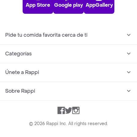
App Store
Google play
AppGallery
Pide tu comida favorita cerca de ti
Categorías
Únete a Rappi
Sobre Rappi
Facebook
Twitter
Instagram
©
2026
Rappi Inc. All rights reserved.