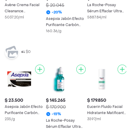
Avène Crema Facial
$ 20.045
La Roche-Posay
S
Cleanance
Sérum Effaclar Ultra
P
-
20
%
Comedomed
5037.20/ml
Concentrado
5887.84/ml
E
2
Asepxia Jabón Efecto
I
Purificante Carbón
Detox
160.36/g
$0
$ 23.500
$ 145.265
$ 179.850
$
Asepxia Jabón Efecto
$ 170.900
Eucerin Fluido Facial
E
Purificante Carbón
Hidratante Matificante
L
-
15
%
Detox
235/g
Dermo Pure
3597/ml
D
5
La Roche-Posay
C
Sérum Effaclar Ultra