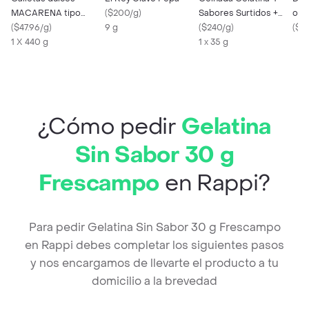
MACARENA tipo
(
$200/g
)
Sabores Surtidos +
oz
Graham x 440g
(
$47.96/g
)
9 g
Vaso Mundialista
(
$240/g
)
(
$10
1 X 440 g
1 x 35 g
¿Cómo pedir
Gelatina
Sin Sabor 30 g
Frescampo
en Rappi?
Para pedir Gelatina Sin Sabor 30 g Frescampo
en Rappi debes completar los siguientes pasos
y nos encargamos de llevarte el producto a tu
domicilio a la brevedad