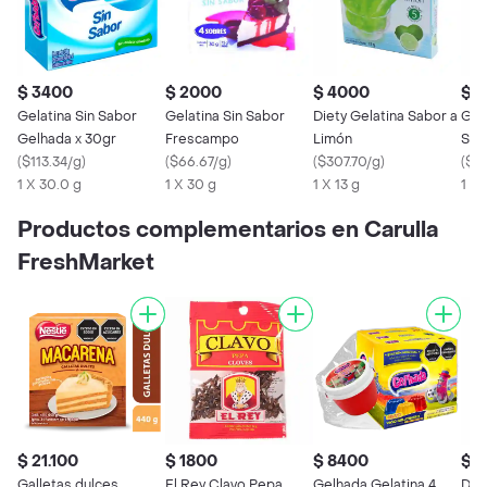
$ 3400
$ 2000
$ 4000
$ 
Gelatina Sin Sabor
Gelatina Sin Sabor
Diety Gelatina Sabor a
Gel
Gelhada x 30gr
Frescampo
Limón
Sab
(
$113.34/g
)
(
$66.67/g
)
(
$307.70/g
)
(
$21
1 X 30.0 g
1 X 30 g
1 X 13 g
1 x 1
Productos complementarios en Carulla
FreshMarket
$ 21.100
$ 1800
$ 8400
$ 1
Galletas dulces
El Rey Clavo Pepa
Gelhada Gelatina 4
Darn