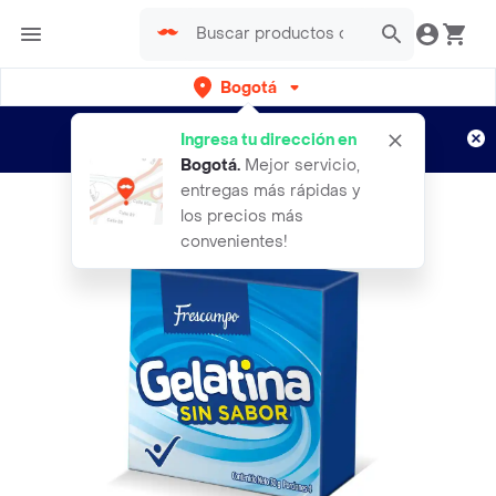
Bogotá
Regístrate
¿Nuevo en Rappi?
y disfruta de
Ingresa tu dirección en
envíos gratis por semanas
Aplican TyC
Bogotá
.
Mejor servicio,
entregas más rápidas y
los precios más
convenientes!