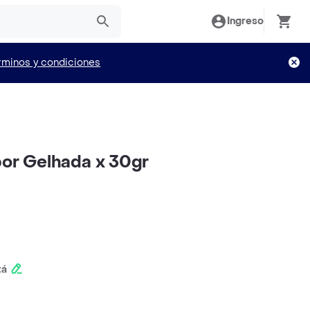
Ingreso
rminos y condiciones
bor Gelhada x 30gr
tá