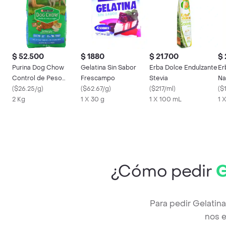
$ 52.500
$ 1880
$ 21.700
$ 
Purina Dog Chow
Gelatina Sin Sabor
Erba Dolce Endulzante
Er
Control de Peso
Frescampo
Stevia
Na
(Light) 2 kg
(
$26.25/g
)
(
$62.67/g
)
(
$217/ml
)
(
$
2 Kg
1 X 30 g
1 X 100 mL
1 
¿Cómo pedir
G
Para pedir Gelatin
nos e