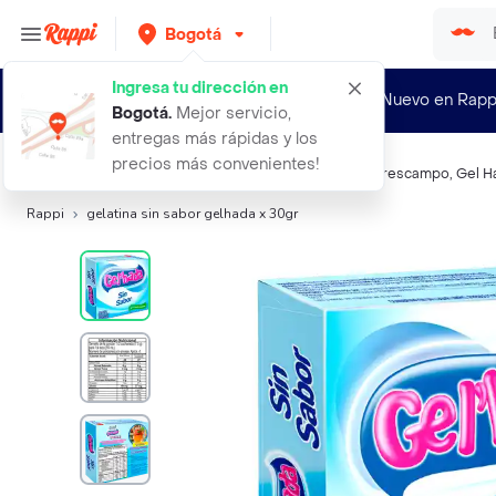
Bogotá
Ingresa tu dirección en
¿Nuevo en Rapp
Bogotá
.
Mejor servicio,
entregas más rápidas y los
precios más convenientes!
Búsquedas relacionadas:
Gelatina
,
Gelhada
,
Frutiño
,
Frescampo
,
Gel H
Rappi
gelatina sin sabor gelhada x 30gr