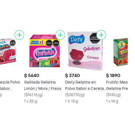
$ 5640
$ 3740
$ 1890
ezcla Polvo
GelHada Gelatina
Diety Gelatina en
Frutiño Mezcla 
 Sabor
Limón / Mora / Fresa
Polvo Sabor a Cereza
Gelatina Fresa
 Cereza ya
g
)
(
$161.15/g
)
sin Azúcar
(
$287.70/g
)
(
$135/g
)
1 x 35 g
1 X 13 g
1 x 14 g