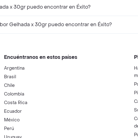
hada x 30gr puedo encontrar en Éxito?
bor Gelhada x 30gr puedo encontrar en Éxito?
Encuéntranos en estos países
P
Argentina
H
m
Brasil
P
Chile
P
Colombia
C
Costa Rica
S
Ecuador
C
México
d
Perú
P
Uruguay