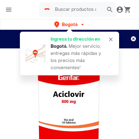
Bogotá
Regístrate
¿Nuevo en Rappi?
y disfruta de
Ingresa tu dirección en
envíos gratis por semanas
Aplican TyC
Bogotá
.
Mejor servicio,
entregas más rápidas y
los precios más
convenientes!