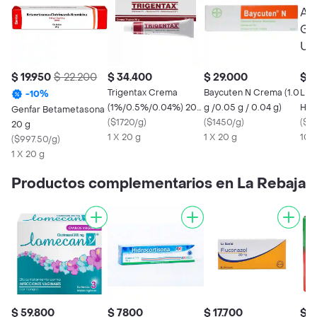
$ 19.950
$ 22.200
$ 34.400
$ 29.000
$ 4
Trigentax Crema
Baycuten N Crema (1.0
Lid
-
10
%
(1%/0.5%/0.04%) 20
g /0.05 g / 0.04 g)
Hid
Genfar Betametasona
g
(
$1720/g
)
(
$1450/g
)
Ace
(
$4
20 g
1 X 20 g
1 X 20 g
Rop
10 
(
$997.50/g
)
Tub
1 X 20 g
Productos complementarios en La Rebaja
$ 59.800
$ 7800
$ 17.700
$ 2