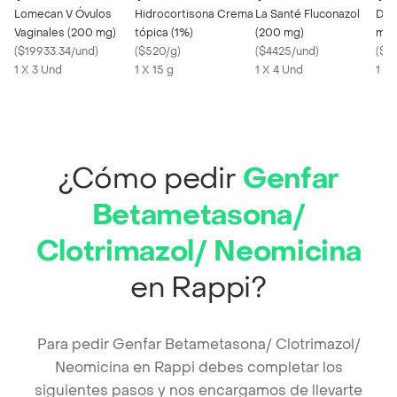
Lomecan V Óvulos
Hidrocortisona Crema
La Santé Fluconazol
Dol
Vaginales (200 mg)
tópica (1%)
(200 mg)
mg)
(
$19933.34/und
)
(
$520/g
)
(
$4425/und
)
(
$2
1 X 3 Und
1 X 15 g
1 X 4 Und
1 X
¿Cómo pedir
Genfar
Betametasona/
Clotrimazol/ Neomicina
en Rappi?
Para pedir Genfar Betametasona/ Clotrimazol/
Neomicina en Rappi debes completar los
siguientes pasos y nos encargamos de llevarte