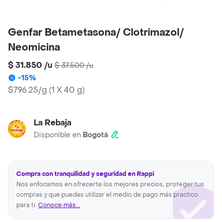
Genfar Betametasona/ Clotrimazol/
Neomicina
$ 31.850
/
u
$ 37.500
/
u
-
15
%
$796.25/g
(
1 X 40 g
)
La Rebaja
Disponible en
Bogotá
Compra con tranquilidad y seguridad en Rappi
Nos enfocamos en ofrecerte los mejores precios, proteger tus
compras y que puedas utilizar el medio de pago más practico
para ti.
Conoce más...