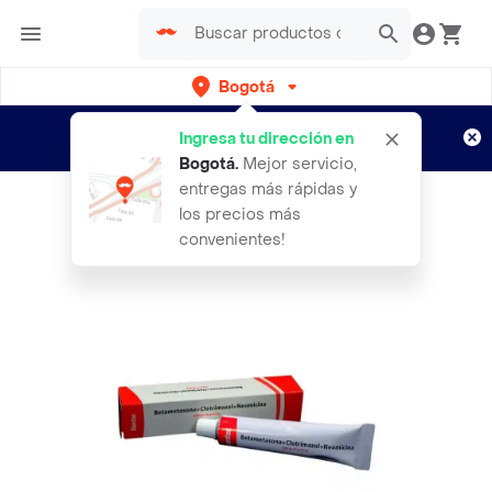
Bogotá
Regístrate
¿Nuevo en Rappi?
y disfruta de
Ingresa tu dirección en
envíos gratis por semanas
Aplican TyC
Bogotá
.
Mejor servicio,
entregas más rápidas y
los precios más
convenientes!