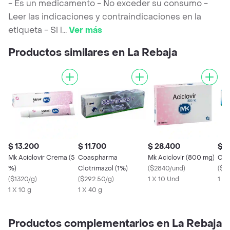
- Es un medicamento - No exceder su consumo -
Leer las indicaciones y contraindicaciones en la
etiqueta - Si l
...
Ver más
Productos similares en La Rebaja
$ 13.200
$ 11.700
$ 28.400
$ 
Mk Aciclovir Crema (5
Coaspharma
Mk Aciclovir (800 mg)
Clot
%)
Clotrimazol (1%)
(
$2840/und
)
(
$3
(
$1320/g
)
(
$292.50/g
)
1 X 10 Und
1 X 
1 X 10 g
1 X 40 g
Productos complementarios en La Rebaja