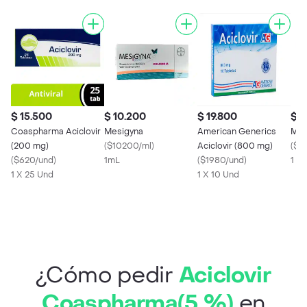
$ 15.500
$ 10.200
$ 19.800
$ 2
Coaspharma Aciclovir
Mesigyna
American Generics
Mk 
(200 mg)
(
$10200/ml
)
Aciclovir (800 mg)
(
$8
(
$620/und
)
1mL
(
$1980/und
)
1 X
1 X 25 Und
1 X 10 Und
¿Cómo pedir
Aciclovir
Coaspharma(5 %)
en