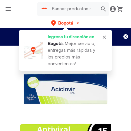
Bogotá
Regístrate
¿Nuevo en Rappi?
y disfruta de
Ingresa tu dirección en
envíos gratis por semanas
Aplican TyC
Bogotá
.
Mejor servicio,
entregas más rápidas y
los precios más
convenientes!