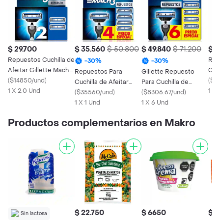
$ 29.700
$ 35.560
$ 50.800
$ 49.840
$ 71.200
$ 6
Repuestos Cuchilla de
Rep
-
30
%
-
30
%
Afeitar Gillette Mach 3
Cuch
Repuestos Para
Gillette Repuesto
2 Uds
(
$14850/und
)
Gill
(
$1
Cuchilla de Afeitar
Para Cuchilla de
1 X 2.0 Und
Car
1 x 
Gillette Mach 3 4 Und
(
$35560/und
)
Afeitar Mach 3
(
$8306.67/und
)
1 X 1 Und
1 X 6 Und
Productos complementarios en Makro
$ 22.750
$ 6650
$ 3
Sin lactosa