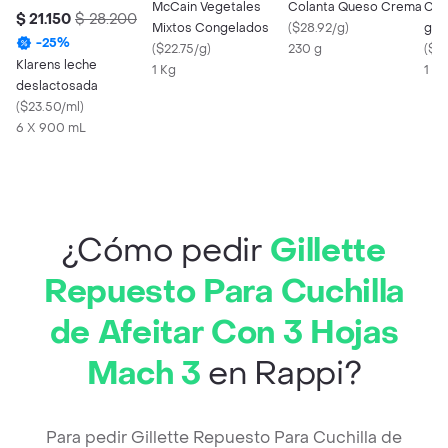
McCain Vegetales
Colanta Queso Crema
Cho
$ 21.150
$ 28.200
Mixtos Congelados
(
$28.92/g
)
g
-
25
%
(
$22.75/g
)
230 g
(
$48
Klarens leche
1 Kg
1 X 
deslactosada
(
$23.50/ml
)
6 X 900 mL
¿Cómo pedir
Gillette
Repuesto Para Cuchilla
de Afeitar Con 3 Hojas
Mach 3
en Rappi?
Para pedir Gillette Repuesto Para Cuchilla de