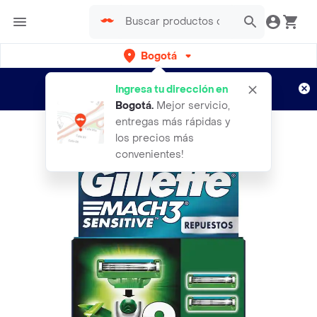
Bogotá
Regístrate
¿Nuevo en Rappi?
y disfruta de
Ingresa tu dirección en
envíos gratis por semanas
Aplican TyC
Bogotá
.
Mejor servicio,
entregas más rápidas y
los precios más
convenientes!