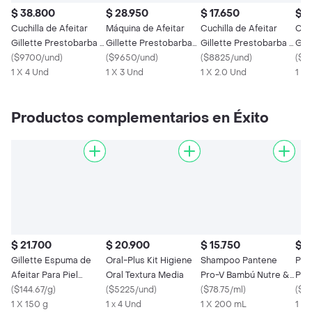
$ 38.800
$ 28.950
$ 17.650
$ 3
Cuchilla de Afeitar
Máquina de Afeitar
Cuchilla de Afeitar
Cuch
Gillette Prestobarba 3
Gillette Prestobarba3
Gillette Prestobarba 3
Gil
Sensitive 4 Und
(
$9700/und
)
Con 3 Hojas 3 Und
(
$9650/und
)
2 Und
(
$8825/und
)
Fre
(
$9
1 X 4 Und
1 X 3 Und
1 X 2.0 Und
1 X 
Productos complementarios en Éxito
$ 21.700
$ 20.900
$ 15.750
$ 3
Gillette Espuma de
Oral-Plus Kit Higiene
Shampoo Pantene
Pañ
Afeitar Para Piel
Oral Textura Media
Pro-V Bambú Nutre &
Peq
Sensible Sensitive
(
$144.67/g
)
(
$5225/und
)
Crece 200 mL
(
$78.75/ml
)
24
(
$16
1 X 150 g
1 x 4 Und
1 X 200 mL
1 x 