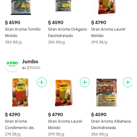
$ 4590
$ 4590
$ 4790
$
Gran Aroma Tomillo
Gran Aroma Orégano
Gran Aroma Laurel
G
Molido
Deshidratado
Molido
D
286.88/g
286.88/g
299.38/g
2
Jumbo
$11500
$ 4390
$ 4790
$ 4590
$
Gran Aroma
Gran Aroma Laurel
Gran Aroma Albahaca
Gr
Condimento de
Molido
Deshidratada
D
Paprika Molida
274.38/g
299.38/g
286.88/g
2