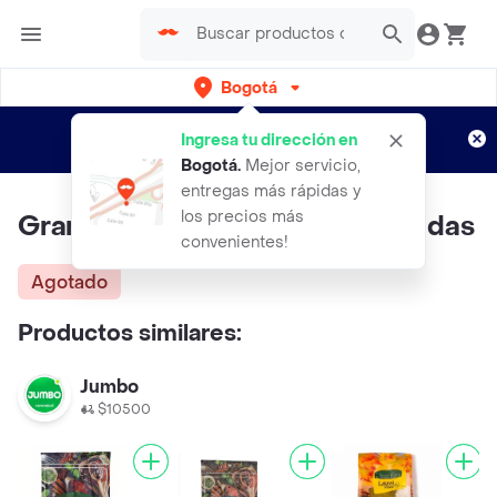
Bogotá
Regístrate
¿Nuevo en Rappi?
y disfruta de
Ingresa tu dirección en
envíos gratis por semanas
Aplican TyC
Bogotá
.
Mejor servicio,
entregas más rápidas y
los precios más
Gran Aroma hierbas deshidratadas
convenientes!
Agotado
Productos similares:
Jumbo
$10500