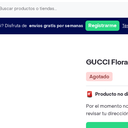
Registrarme
i?
Disfruta de
envíos gratis por semanas
Té
GUCCI Flora
Agotado
Producto no d
Por el momento no
revisar tu direcció