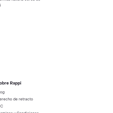
i
obre Rappi
log
erecho de retracto
IC