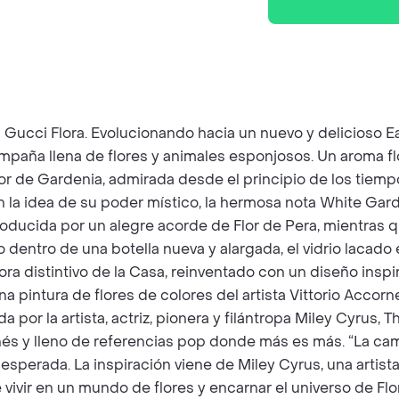
on Gucci Flora. Evolucionando hacia un nuevo y delicioso 
aña llena de flores y animales esponjosos. Un aroma flor
flor de Gardenia, admirada desde el principio de los tiemp
 la idea de su poder místico, la hermosa nota White Gar
ntroducida por un alegre acorde de Flor de Pera, mientra
dentro de una botella nueva y alargada, el vidrio lacado e
lora distintivo de la Casa, reinventado con un diseño insp
a pintura de flores de colores del artista Vittorio Accorn
da por la artista, actriz, pionera y filántropa Miley Cyrus
nés y lleno de referencias pop donde más es más. “La c
esperada. La inspiración viene de Miley Cyrus, una artista
vivir en un mundo de flores y encarnar el universo de Flo