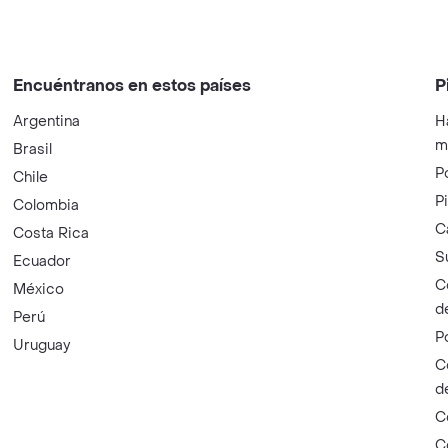
Encuéntranos en estos países
P
Argentina
H
m
Brasil
P
Chile
P
Colombia
C
Costa Rica
S
Ecuador
C
México
d
Perú
P
Uruguay
C
d
C
C