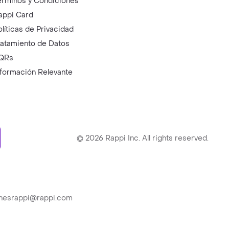
érminos y Condiciones
appi Card
olíticas de Privacidad
ratamiento de Datos
QRs
nformación Relevante
ry
©
2026
Rappi Inc. All rights reserved.
ionesrappi@rappi.com