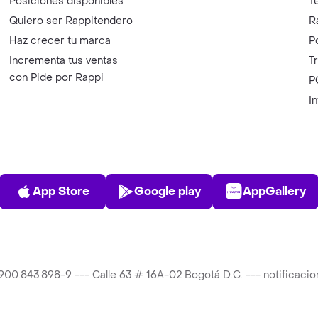
Posiciones disponibles
T
Quiero ser Rappitendero
R
Haz crecer tu marca
P
Incrementa tus ventas
T
con Pide por Rappi
P
I
App Store
Play Store
AppGalle
App Store
Google play
AppGallery
T 900.843.898-9 --- Calle 63 # 16A-02 Bogotá D.C. --- notificac