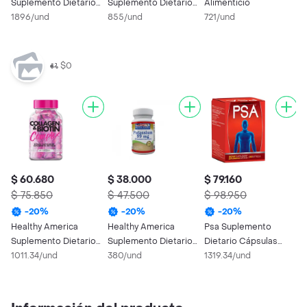
Suplemento Dietario
Suplemento Dietario
Alimenticio
G
B100 Complex
1896/und
Cápsulas Blandas
855/und
721/und
2
$0
$ 60.680
$ 38.000
$ 79.160
$
$ 75.850
$ 47.500
$ 98.950
$
-
20
%
-
20
%
-
20
%
Healthy America
Healthy America
Psa Suplemento
E
Suplemento Dietario
Suplemento Dietario
Dietario Cápsulas
S
Complex Collagen
1011.34/und
Potassium (99 mg)
380/und
Blandas
1319.34/und
C
1
And Biotin