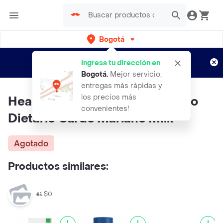
Bogotá
Regístrate
¿Nuevo en Rappi?
y disfruta de
Ingresa tu dirección en
envíos gratis por semanas
Aplican TyC
Bogotá
.
Mejor servicio,
entregas más rápidas y
los precios más
Healthy de América Suplemento
convenientes!
Dietario Cardo Mariano Milk
Agotado
Productos similares:
$0