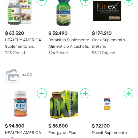
$ 63.520
$ 32.490
$ 174.210
$
HEALTHY AMERICA
Botanitas Suplemento
Kinex Suplemento
S
Suplemento En
Alimenticio Alcachofa
Dietario
D
Capsulas De Aceite
705.79/und
+ Boldo
324.91/und
5807.04/und
E
1
De Coco Coconut
$0
$ 94.800
$ 85.500
$ 72.100
$
HEALTHY AMERICA
Energyton Plus
Duovit Suplemento
H