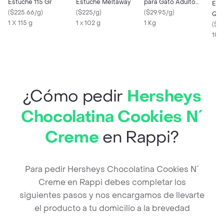
Estuche 115 Gr
Estuche Meltaway
para Gato Adulto
Exp
(
$225.66/g
)
(
$225/g
)
Castrado Sabor Pollo
(
$29.95/g
)
Qui
1 X 115 g
1 x 102 g
1 Kg
Rep
(
$1
1Un
¿Cómo pedir
Hersheys
Chocolatina Cookies N´
Creme
en Rappi?
Para pedir Hersheys Chocolatina Cookies N´
Creme en Rappi debes completar los
siguientes pasos y nos encargamos de llevarte
el producto a tu domicilio a la brevedad