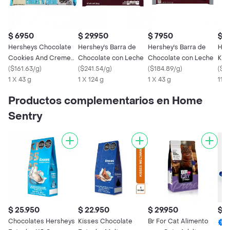
$ 6950
$ 29.950
$ 7950
$ 2
Hersheys Chocolate
Hershey's Barra de
Hershey's Barra de
Her
Cookies And Creme
Chocolate con Leche
Chocolate con Leche
Kis
43 Gr
(
$161.63/g
)
(
$241.54/g
)
(
$184.89/g
)
(
$2
1 X 43 g
1 X 124 g
1 X 43 g
115 
Productos complementarios en Home
Sentry
$ 25.950
$ 22.950
$ 29.950
$ 1
Chocolates Hersheys
Kisses Chocolate
Br For Cat Alimento