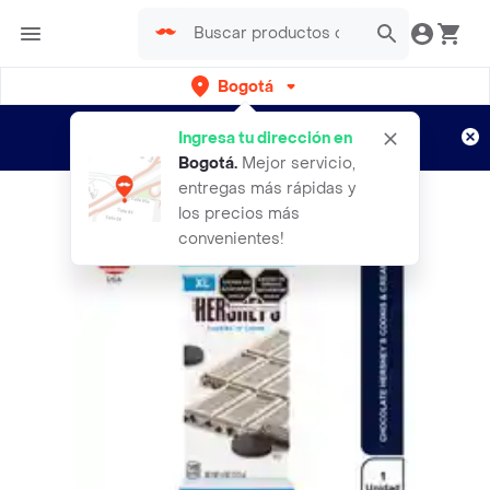
Bogotá
Regístrate
¿Nuevo en Rappi?
y disfruta de
Ingresa tu dirección en
envíos gratis por semanas
Aplican TyC
Bogotá
.
Mejor servicio,
entregas más rápidas y
los precios más
convenientes!