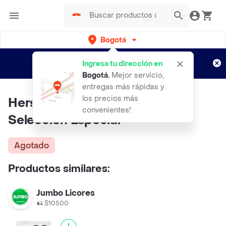
Bogotá
Regístrate
¿Nuevo en Rappi?
y disfruta de
Ingresa tu dirección en
envíos gratis por semanas
Aplican TyC
Bogotá
.
Mejor servicio,
entregas más rápidas y
los precios más
Hersheys Kisses Caramelo
convenientes!
Seleccion Especial
Agotado
Productos similares:
Jumbo Licores
$10500