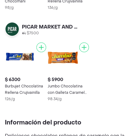
Chocomani
Rellena Crujivainilla
98/g
136/g
PICAR MARKET AND COFFE
$7500
$ 6300
$ 5900
Burbujet Chocolatina
Jumbo Chocolatina
Rellena Crujivainilla
con Galleta Caramelo
126/g
y Maní
98.34/g
Información del producto
Deliciosos chocolates rellenos de caramelo con la