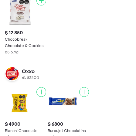
$ 12.850
Chocobreak
Chocolate & Cookies
150 g
85.67/g
Oxxo
$3500
$ 4900
$ 6800
Bianchi Chocolate
Burbujet Chocolatina