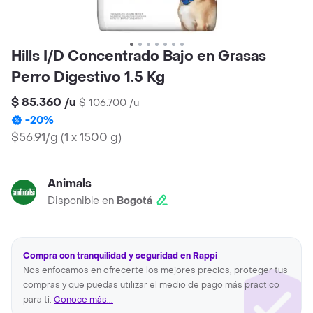
Hills I/D Concentrado Bajo en Grasas
Perro Digestivo 1.5 Kg
$ 85.360
/
u
$ 106.700
/
u
-
20
%
$56.91/g
(
1 x 1500 g
)
Animals
Disponible en
Bogotá
Compra con tranquilidad y seguridad en Rappi
Nos enfocamos en ofrecerte los mejores precios, proteger tus
compras y que puedas utilizar el medio de pago más practico
para ti.
Conoce más...