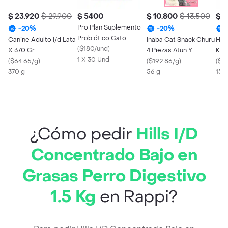
$ 23.920
$ 29.900
$ 5400
$ 10.800
$ 13.500
$ 1
Pro Plan Suplemento
-
20
%
-
20
%
Probiótico Gato
Canine Adulto I/d Lata
Inaba Cat Snack Churu
Hill
Fortiflora Veterinary
(
$180/und
)
X 370 Gr
4 Piezas Atun Y
K/D
Sobre
1 X 30 Und
(
$64.65/g
)
Salmon 56 Gr
(
$192.86/g
)
Gat
(
$9
370 g
56 g
156
¿Cómo pedir
Hills I/D
Concentrado Bajo en
Grasas Perro Digestivo
1.5 Kg
en Rappi?