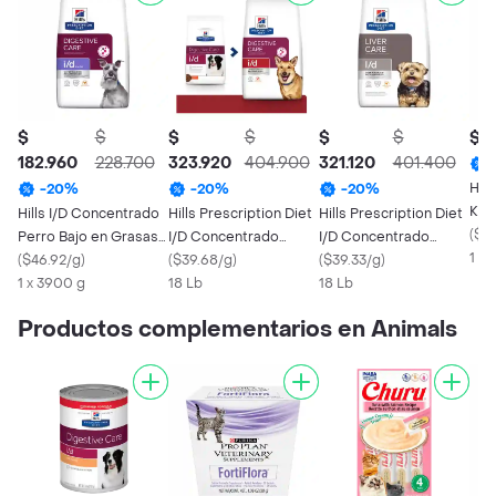
$
$
$
$
$
$
$ 8
182.960
228.700
323.920
404.900
321.120
401.400
Hill
-
20
%
-
20
%
-
20
%
K/D
Hills I/D Concentrado
Hills Prescription Diet
Hills Prescription Diet
Per
(
$57
Perro Bajo en Grasas
I/D Concentrado
I/D Concentrado
1 X
Cuidado 3.9 Kg
(
$46.92/g
)
Perro Digestivo 8 Kg
(
$39.68/g
)
Perro Hepático 8 Kg
(
$39.33/g
)
1 x 3900 g
18 Lb
18 Lb
Productos complementarios en Animals