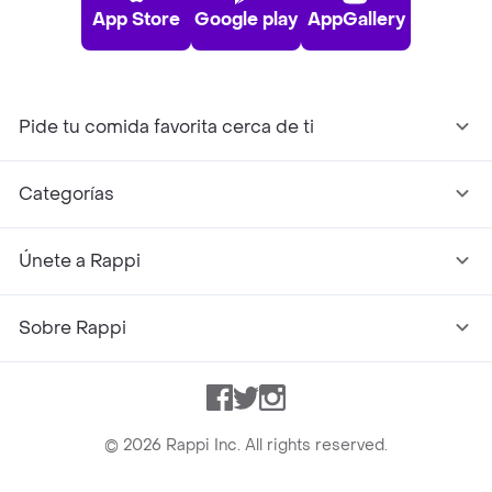
App Store
Google play
AppGallery
Pide tu comida favorita cerca de ti
Categorías
Únete a Rappi
Sobre Rappi
Facebook
Twitter
Instagram
©
2026
Rappi Inc. All rights reserved.