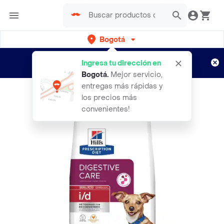
Bogotá
Regístrate
¿Nuevo en Rappi?
y disfruta de
Ingresa tu dirección en
envíos gratis por semanas
Aplican TyC
Bogotá
.
Mejor servicio,
entregas más rápidas y
los precios más
convenientes!