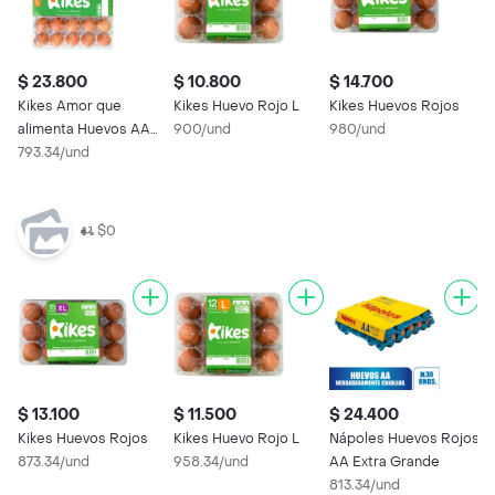
$ 23.800
$ 10.800
$ 14.700
$
Kikes Amor que
Kikes Huevo Rojo L
Kikes Huevos Rojos
N
alimenta Huevos AA
900/und
980/und
A
Rojos L
793.34/und
7
$0
$ 13.100
$ 11.500
$ 24.400
$
Kikes Huevos Rojos
Kikes Huevo Rojo L
Nápoles Huevos Rojos
K
873.34/und
958.34/und
AA Extra Grande
a
813.34/und
R
6