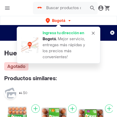
Bogotá
Regístrate
¿Nuevo en Rappi?
y disfruta de
Ingresa tu dirección en
envíos gratis por semanas
Aplican TyC
Bogotá
.
Mejor servicio,
entregas más rápidas y
los precios más
Huevo X 30 Und Tipo B
convenientes!
Agotado
Productos similares:
$0