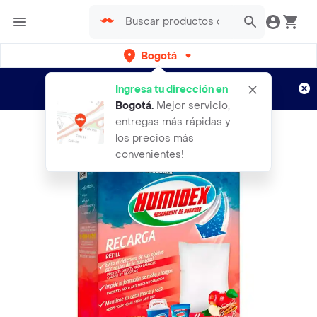
Bogotá
Regístrate
¿Nuevo en Rappi?
y disfruta de
Ingresa tu dirección en
envíos gratis por semanas
Aplican TyC
Bogotá
.
Mejor servicio,
entregas más rápidas y
los precios más
convenientes!