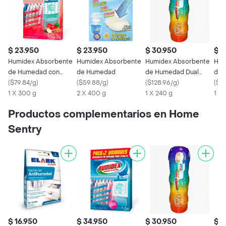
$ 23.950
$ 23.950
$ 30.950
$ 1
Humidex Absorbente
Humidex Absorbente
Humidex Absorbente
Hum
de Humedad con
de Humedad
de Humedad Dual
de 
Aroma a Canela y
(
$79.84/g
)
(
$59.88/g
)
de240 g
(
$128.96/g
)
(
$3
Manzana
1 X 300 g
2 X 400 g
1 X 240 g
1 X 
Productos complementarios en Home
Sentry
$ 16.950
$ 34.950
$ 30.950
$ 2