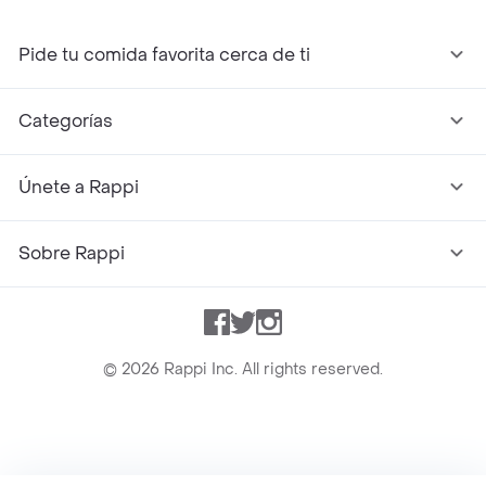
Pide tu comida favorita cerca de ti
Categorías
Únete a Rappi
Sobre Rappi
Facebook
Twitter
Instagram
©
2026
Rappi Inc. All rights reserved.
Rappi S.A.S. --- NIT 900.843.898-9 --- Calle 63 # 16A-02