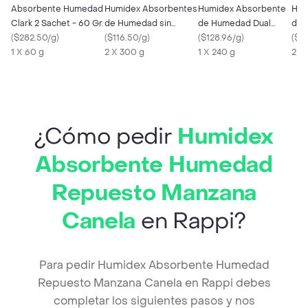
Absorbente Humedad
Humidex Absorbentes
Humidex Absorbente
Hum
Clark 2 Sachet - 60 Gr.
de Humedad sin
de Humedad Dual
de 
(
$282.50/g
)
Aroma
(
$116.50/g
)
de240 g
(
$128.96/g
)
(
$5
1 X 60 g
2 X 300 g
1 X 240 g
2 X
¿Cómo pedir
Humidex
Absorbente Humedad
Repuesto Manzana
Canela
en Rappi?
Para pedir Humidex Absorbente Humedad
Repuesto Manzana Canela en Rappi debes
completar los siguientes pasos y nos