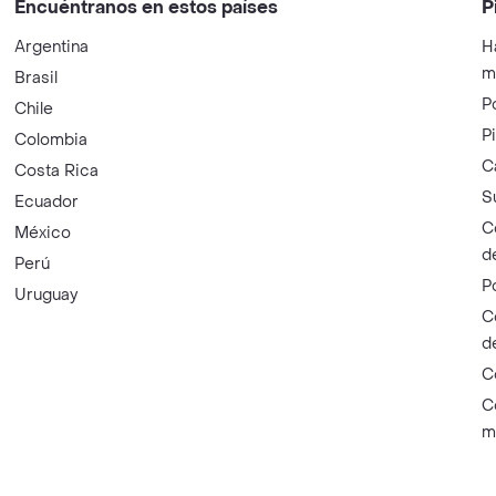
Encuéntranos en estos países
P
Argentina
H
m
Brasil
P
Chile
P
Colombia
C
Costa Rica
S
Ecuador
C
México
d
Perú
P
Uruguay
C
d
C
C
m