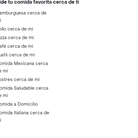
ide tu comida favorita cerca de ti
amburguesa cerca de
i
ollo cerca de mi
izza cerca de mi
afé cerca de mi
ushi cerca de mi
omida Mexicana cerca
e mi
ostres cerca de mi
omida Saludable cerca
e mi
omida a Domicilio
omida Italiana cerca de
i