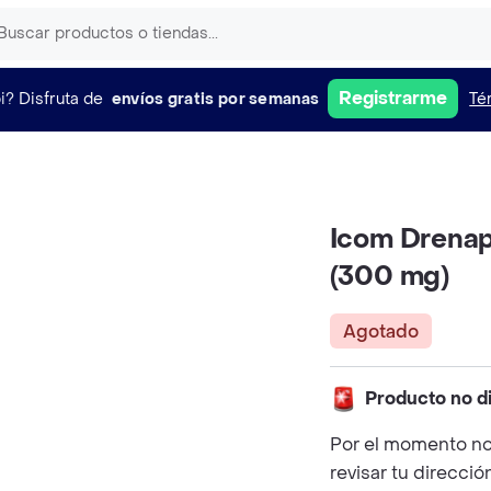
Registrarme
i?
Disfruta de
envíos gratis por semanas
Té
Icom Drenap
(300 mg)
Agotado
Producto no d
Por el momento no
revisar tu direcció