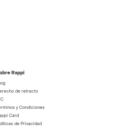
obre Rappi
log
erecho de retracto
IC
érminos y Condiciones
appi Card
olíticas de Privacidad