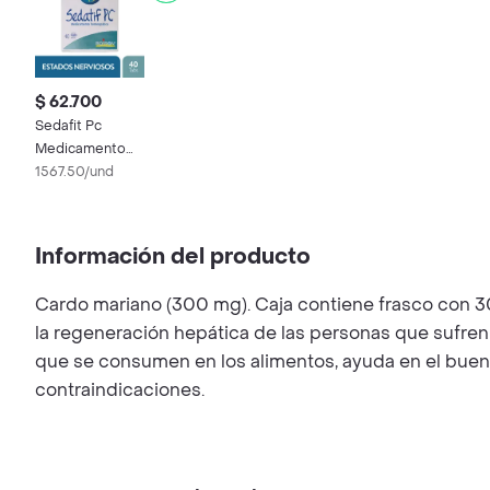
$ 62.700
Sedafit Pc
Medicamento
Homeopático
1567.50/und
Información del producto
Cardo mariano (300 mg). Caja contiene frasco con 30
la regeneración hepática de las personas que sufre
que se consumen en los alimentos, ayuda en el buen fu
contraindicaciones.