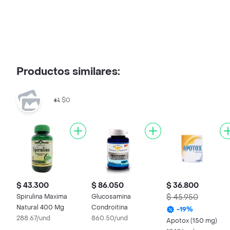
Productos similares:
$0
$ 43.300
$ 86.050
$ 36.800
Spirulina Maxima
Glucosamina
$ 45.950
Natural 400 Mg
Condroitina
-
19
%
288.67/und
860.50/und
Apotox (150 mg)