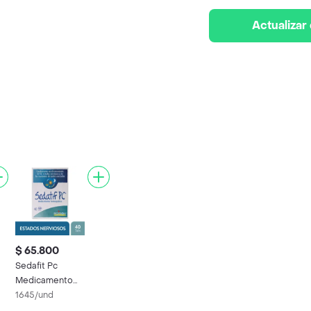
Actualizar
$ 65.800
Sedafit Pc
Medicamento
Homeopático
1645/und