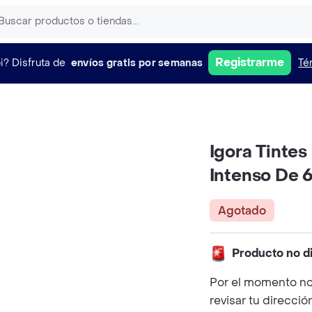
Registrarme
i?
Disfruta de
envíos gratis por semanas
Té
Igora Tintes
Intenso De 
Agotado
Producto no d
Por el momento no
revisar tu direcció