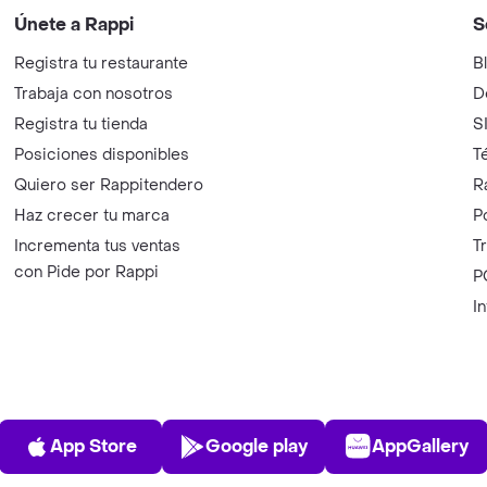
Únete a Rappi
S
Registra tu restaurante
B
Trabaja con nosotros
D
Registra tu tienda
S
Posiciones disponibles
T
Quiero ser Rappitendero
R
Haz crecer tu marca
P
Incrementa tus ventas
T
con Pide por Rappi
P
I
App Store
Play Store
AppGalle
App Store
Google play
AppGallery