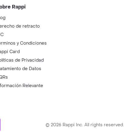
obre Rappi
log
erecho de retracto
IC
érminos y Condiciones
appi Card
olíticas de Privacidad
ratamiento de Datos
QRs
nformación Relevante
ry
©
2026
Rappi Inc. All rights reserved.