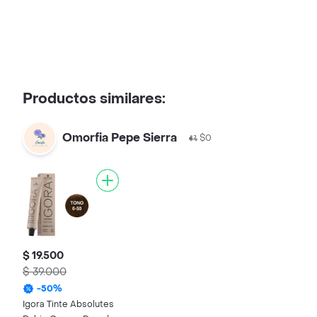
Productos similares:
Omorfia Pepe Sierra
$0
$ 19.500
$ 39.000
-
50
%
Igora Tinte Absolutes