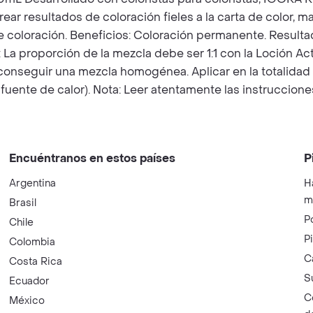
 crear resultados de coloración fieles a la carta de colo
e coloración. Beneficios: Coloración permanente. Resultad
a proporción de la mezcla debe ser 1:1 con la Loción Act
a conseguir una mezcla homogénea. Aplicar en la totalidad
fuente de calor). Nota: Leer atentamente las instrucciones a
Encuéntranos en estos países
P
Argentina
H
m
Brasil
P
Chile
P
Colombia
C
Costa Rica
S
Ecuador
C
México