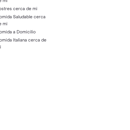
e mi
ostres cerca de mi
omida Saludable cerca
e mi
omida a Domicilio
omida Italiana cerca de
i