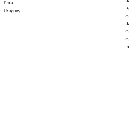
d
Perú
P
Uruguay
C
d
C
C
m