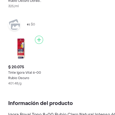
Rubio Oscuro Dorado
Natural N.6.50
325/ml
$0
$ 20.075
Tinte Igora Vital 6-00
Rubio Oscuro
401.48/g
Información del producto
Igora Royal Tono 8-00 Rubio Claro Natural Intenso 60