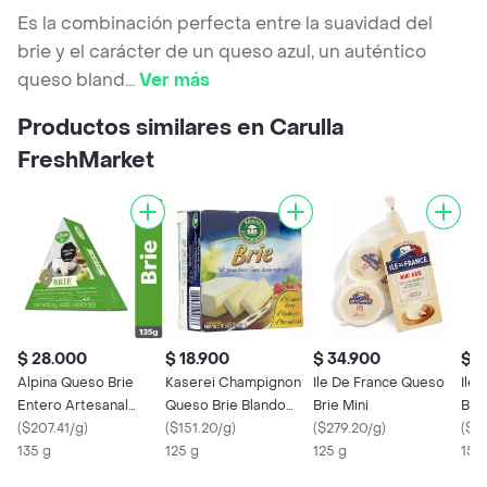
Es la combinación perfecta entre la suavidad del
brie y el carácter de un queso azul, un auténtico
queso bland
...
Ver más
Productos similares en Carulla
FreshMarket
$ 28.000
$ 18.900
$ 34.900
$ 2
Alpina Queso Brie
Kaserei Champignon
Ile De France Queso
Ile
Entero Artesanal
Queso Brie Blando
Brie Mini
Bri
Maduro
(
$207.41/g
)
Madurado
(
$151.20/g
)
(
$279.20/g
)
Ext
(
$17
135 g
125 g
125 g
150