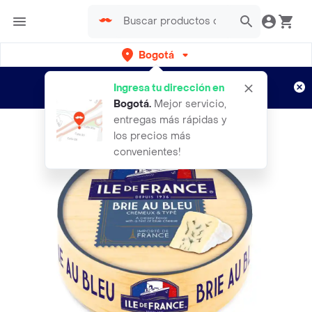
Bogotá
Regístrate
¿Nuevo en Rappi?
y disfruta de
Ingresa tu dirección en
envíos gratis por semanas
Aplican TyC
Bogotá
.
Mejor servicio,
entregas más rápidas y
los precios más
convenientes!