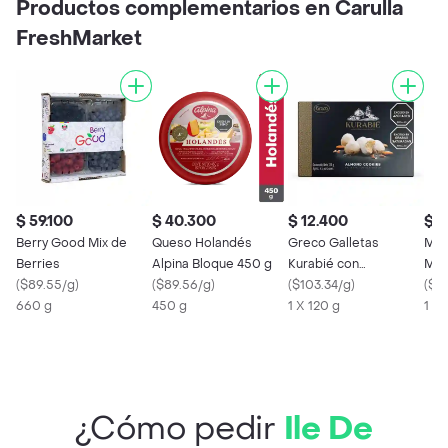
Productos complementarios en Carulla
FreshMarket
$ 59.100
$ 40.300
$ 12.400
$ 8
Berry Good Mix de
Queso Holandés
Greco Galletas
Mor
Berries
Alpina Bloque 450 g
Kurabié con
Mer
(
$89.55/g
)
(
$89.56/g
)
Almendras
(
$103.34/g
)
(
$10
660 g
450 g
1 X 120 g
1 X
¿Cómo pedir
Ile De