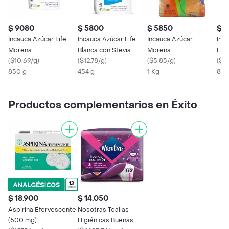
$ 9080
$ 5800
$ 5850
$ 
Incauca Azúcar Life
Incauca Azúcar Life
Incauca Azúcar
Inc
Morena
Blanca con Stevia
Morena
Life
(
$10.69/g
)
Orgánica
(
$12.78/g
)
(
$5.85/g
)
Org
(
$11
850 g
454 g
1 Kg
850
Productos complementarios en Éxito
$ 18.900
$ 14.050
Aspirina Efervescente
Nosotras Toallas
(500 mg)
Higiénicas Buenas