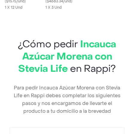
(
$1575/und
)
Noches
(
$4683.34/und
)
1 X 12 Und
1 X 3 Und
¿Cómo pedir
Incauca
Azúcar Morena con
Stevia Life
en Rappi?
Para pedir Incauca Azúcar Morena con Stevia
Life en Rappi debes completar los siguientes
pasos y nos encargamos de llevarte el
producto a tu domicilio a la brevedad