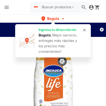
Bogotá
Regístrate
¿Nuevo en Rappi?
y disfruta de
Ingresa tu dirección en
envíos gratis por semanas
Aplican TyC
Bogotá
.
Mejor servicio,
entregas más rápidas y
los precios más
convenientes!