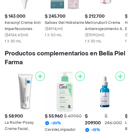
$ 143.000
$ 245.700
$ 212.700
$ 1
Keracnyl Crema Anti
Salises Gel Hidratante
Metroruboril Crema
Hydroc
Imperfecciones
(
$4914/ml
)
Antienrojecimiento A
Emo
(
$4766.67/ml
)
1 X 50 mL
Z
(
$7090/ml
)
(
$2
1 X 30 mL
1 X 30 mL
1 X
Productos complementarios en Bella Piel
Farma
$ 58.900
$ 55.960
$ 69.950
$
$
$ 9
La Roche-Posay
209.100
246.000
Loc
-
20
%
Crema Facial
Bab
CeraVeLimpiador
-
15
%