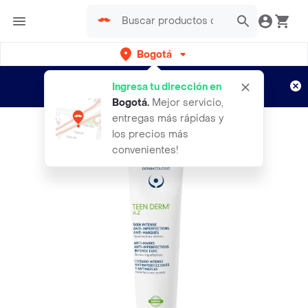
Bogotá
Regístrate
¿Nuevo en Rappi?
y disfruta de
Ingresa tu dirección en
envíos gratis por semanas
Aplican TyC
Bogotá
.
Mejor servicio,
entregas más rápidas y
los precios más
convenientes!