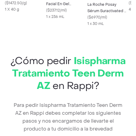
Cicaplast Baume B5 +
(
$1472.50/g
)
Hip
(
$24
Facial En Gel
La Roche Posay
1 X 40 g
400
Hidratante Piel Normal
(
$237.12/ml
)
Sérum Suractivated Nv
A Grasa
1 x 236 mL
Hyalu B5
(
$6970/ml
)
1 x 30 mL
¿Cómo pedir
Isispharma
Tratamiento Teen Derm
AZ
en Rappi?
Para pedir Isispharma Tratamiento Teen Derm
AZ en Rappi debes completar los siguientes
pasos y nos encargamos de llevarte el
producto a tu domicilio a la brevedad