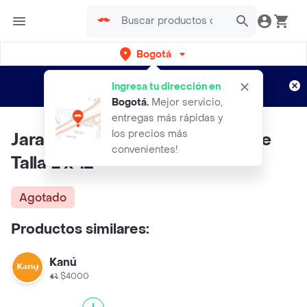
Bogotá
Regístrate
¿Nuevo en Rappi?
y disfruta de
Ingresa tu dirección en
envíos gratis por semanas
Aplican TyC
Bogotá
.
Mejor servicio,
entregas más rápidas y
los precios más
Jaramillo Pets Pañal Desechable
convenientes!
Talla L x 12
Agotado
Productos similares:
Kanú
$4000