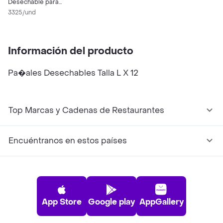
Desechable para
Perro Talla M
3325/und
Información del producto
Pa�ales Desechables Talla L X 12
Top Marcas y Cadenas de Restaurantes
Encuéntranos en estos países
App Store
Google play
AppGallery