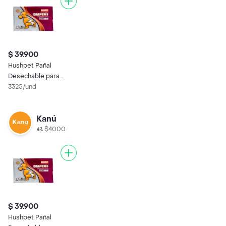
$ 39.900
Hushpet Pañal
Desechable para
Perro Talla M
3325/und
Kanú
$4000
$ 39.900
Hushpet Pañal