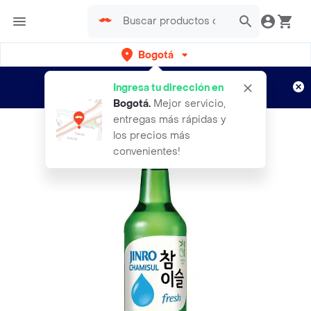
Bogotá
Regístrate
¿Nuevo en Rappi?
y disfruta de
Ingresa tu dirección en
envíos gratis por semanas
Aplican TyC
Bogotá
.
Mejor servicio,
entregas más rápidas y
los precios más
convenientes!