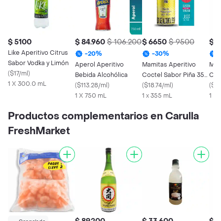
$ 5100
$ 84.960
$ 106.200
$ 6650
$ 9500
$ 
Like Aperitivo Citrus
-
20
%
-
30
%
Sabor Vodka y Limón
Aperol Aperitivo
Mamitas Aperitivo
Mam
(
$17/ml
)
Bebida Alcohólica
Coctel Sabor Piña 355
Coc
1 X 300.0 mL
(
$113.28/ml
)
mL
(
$18.74/ml
)
(
$18
1 X 750 mL
1 x 355 mL
1 x
Productos complementarios en Carulla
FreshMarket