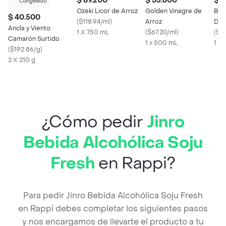
$ 89.200
$ 33.600
$ 2
Congelado
Ozeki Licor de Arroz
Golden Vinagre de
Bes
$ 40.500
(
$118.94/ml
)
Arroz
Des
Ancla y Viento
1 X 750 mL
(
$67.20/ml
)
Sush
(
$81
Camarón Surtido
1 x 500 mL
1 X 
(
$192.86/g
)
2 X 210 g
¿Cómo pedir
Jinro
Bebida Alcohólica Soju
Fresh
en Rappi?
Para pedir Jinro Bebida Alcohólica Soju Fresh
en Rappi debes completar los siguientes pasos
y nos encargamos de llevarte el producto a tu