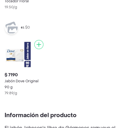
Tocador Floral
19.50/g
$0
$ 7190
Jabón Dove Original
90 g
79.89/g
Información del producto
El jabón Johnson's libre de Gérmenes remueve el