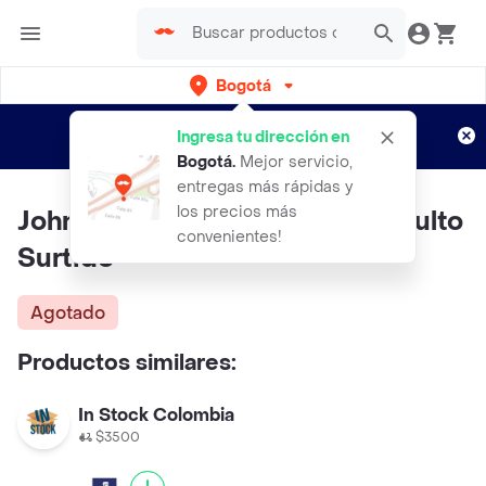
Bogotá
Regístrate
¿Nuevo en Rappi?
y disfruta de
Ingresa tu dirección en
envíos gratis por semanas
Aplican TyC
Bogotá
.
Mejor servicio,
entregas más rápidas y
los precios más
Johnsons Jabon Original De Adulto
convenientes!
Surtido
Agotado
Productos similares:
In Stock Colombia
$3500