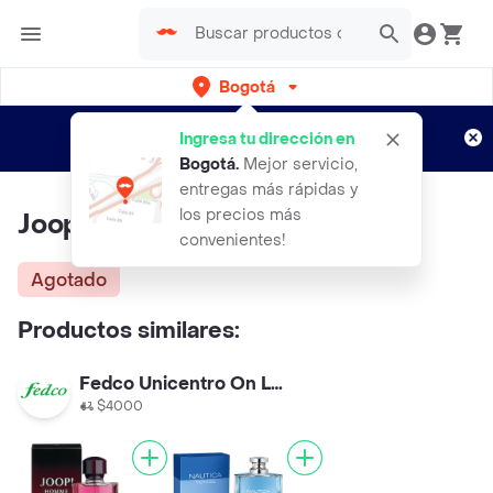
Bogotá
Regístrate
¿Nuevo en Rappi?
y disfruta de
Ingresa tu dirección en
envíos gratis por semanas
Aplican TyC
Bogotá
.
Mejor servicio,
entregas más rápidas y
los precios más
Joop Perfume M Spray
convenientes!
Agotado
Productos similares:
Fedco Unicentro On Line
$4000