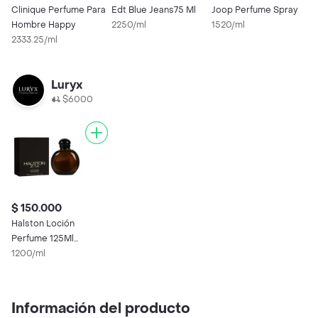
Clinique Perfume Para
Edt Blue Jeans75 Ml
Joop Perfume Spray
A
Hombre Happy
2250/ml
1520/ml
P
2333.25/ml
H
1
G
Luryx
$6000
$ 150.000
Halston Loción
Perfume 125Ml
Hombre Original
1200/ml
Garantizada
Información del producto