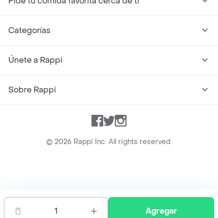
Pide tu comida favorita cerca de ti
Categorías
Únete a Rappi
Sobre Rappi
Facebook
Twitter
Instagram
©
2026
Rappi Inc. All rights reserved.
Rappi S.A.S. --- NIT 900.843.898-9 --- Calle 63 # 16A-02
Bogotá D.C. --- notificacionesrappi@rappi.com
1
Agregar