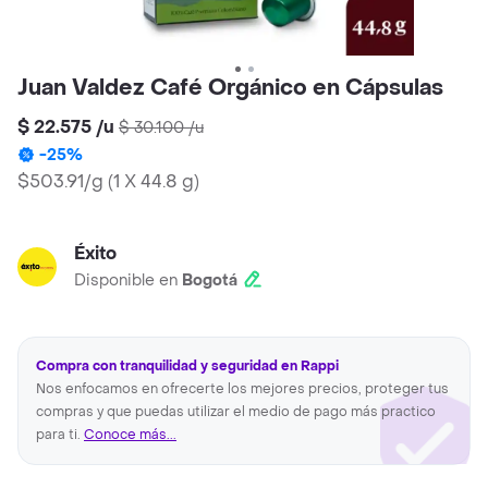
Juan Valdez Café Orgánico en Cápsulas
$ 22.575
/
u
$ 30.100
/
u
-
25
%
$503.91/g
(
1 X 44.8 g
)
Éxito
Disponible en
Bogotá
Compra con tranquilidad y seguridad en Rappi
Nos enfocamos en ofrecerte los mejores precios, proteger tus
compras y que puedas utilizar el medio de pago más practico
para ti.
Conoce más...