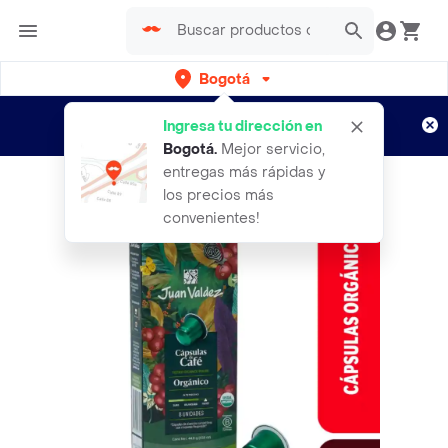
Bogotá
Regístrate
¿Nuevo en Rappi?
y disfruta de
Ingresa tu dirección en
envíos gratis por semanas
Aplican TyC
Bogotá
.
Mejor servicio,
entregas más rápidas y
los precios más
convenientes!