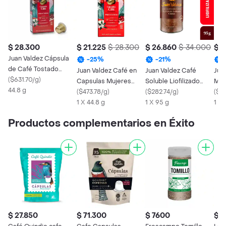
$ 28.300
$ 21.225
$ 28.300
$ 26.860
$ 34.000
$ 3
Juan Valdez Cápsula
-
25
%
-
21
%
de Café Tostado
Juan Valdez Café en
Juan Valdez Café
Jua
Molido Mujeres
(
$631.70/g
)
Capsulas Mujeres
Soluble Liofilizado
Mol
Cafeteras
44.8 g
Cafeteras
(
$473.78/g
)
Clásico
(
$282.74/g
)
Org
(
$13
1 X 44.8 g
1 X 95 g
1 X 
Productos complementarios en Éxito
$ 27.850
$ 71.300
$ 7600
$ 1