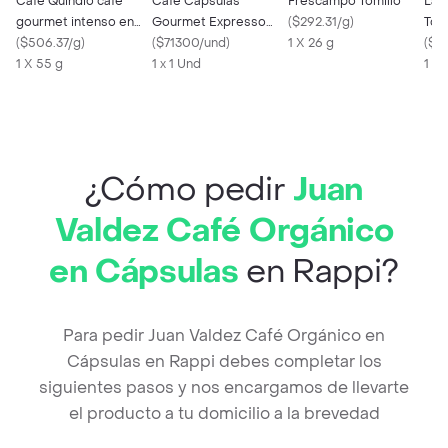
Café Quindio cafe
Cafe Capsulas
Frescampo Tomillo
La B
gourmet intenso en
Gourmet Expresso
(
$292.31/g
)
Tos
capsulas
(
$506.37/g
)
Café Quindio
(
$71300/und
)
1 X 26 g
(
$49
1 X 55 g
1 x 1 Und
1 x 
¿Cómo pedir
Juan
Valdez Café Orgánico
en Cápsulas
en Rappi?
Para pedir Juan Valdez Café Orgánico en
Cápsulas en Rappi debes completar los
siguientes pasos y nos encargamos de llevarte
el producto a tu domicilio a la brevedad