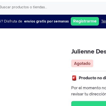
Registrarme
i?
Disfruta de
envíos gratis por semanas
Té
Julienne De
Agotado
Producto no d
Por el momento no
revisar tu direcció