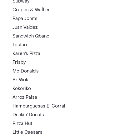
Subway
Crepes & Waffles
Papa John's
Juan Valdez
Sandwich Qbano
Tostao
Karen's Pizza
Frisby
Mc Donald's
Sr Wok
Kokoriko
Arroz Paisa
Hamburguesas El Corral
Dunkin' Donuts
Pizza Hut
Little Caesars