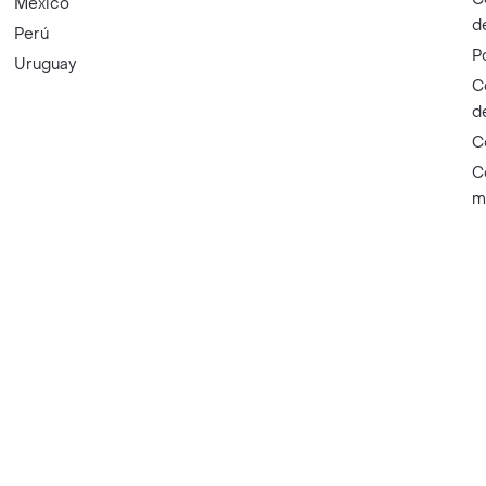
México
d
Perú
P
Uruguay
C
d
C
C
m