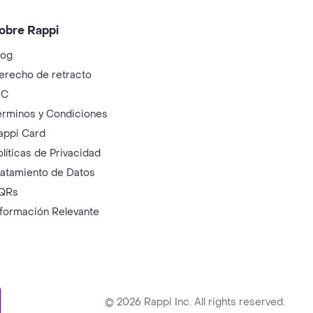
obre Rappi
log
erecho de retracto
IC
érminos y Condiciones
appi Card
olíticas de Privacidad
ratamiento de Datos
QRs
nformación Relevante
ry
©
2026
Rappi Inc. All rights reserved.