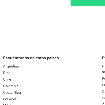
Encuéntranos en estos países
P
Argentina
H
m
Brasil
P
Chile
P
Colombia
C
Costa Rica
S
Ecuador
C