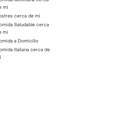
e mi
ostres cerca de mi
omida Saludable cerca
e mi
omida a Domicilio
omida Italiana cerca de
i