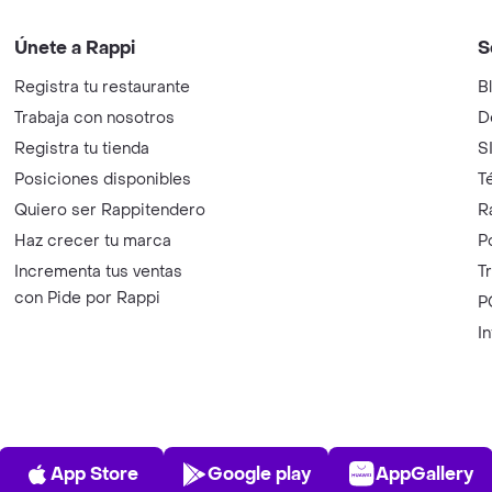
Únete a Rappi
S
Registra tu restaurante
B
Trabaja con nosotros
D
Registra tu tienda
S
Posiciones disponibles
T
Quiero ser Rappitendero
R
Haz crecer tu marca
P
Incrementa tus ventas
T
con Pide por Rappi
P
I
App Store
Play Store
AppGalle
App Store
Google play
AppGallery