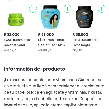
$ 32.000
$ 38.000
$ 38.000
$
KUUL Tratamiento
Skala Tratamiento
Skala Tratamiento
S
Reconstructor
Capilar 2 en 1 Mais
Lama Negra
P
Extracto Aguacate
130.62/g
Cachos
38000/g
38/und
3
Cure Me
Información del producto
¡La máscara condicionante vitaminada Canecho es
un producto que llegó para fortalecer el crecimiento
de tu cabello! Rica en aguacate y vitaminas, hidrata,
revitaliza y deja el cabello perfecto. <br>Después de
lavar el cabello, aplica la crema capilar hidratante