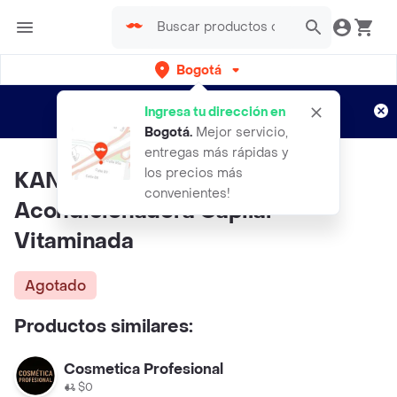
Bogotá
Regístrate
¿Nuevo en Rappi?
y disfruta de
Ingresa tu dirección en
envíos gratis por semanas
Aplican TyC
Bogotá
.
Mejor servicio,
entregas más rápidas y
los precios más
KANECHOM Mascara
convenientes!
Acondicionadora Capilar
Vitaminada
Agotado
Productos similares:
Cosmetica Profesional
$0