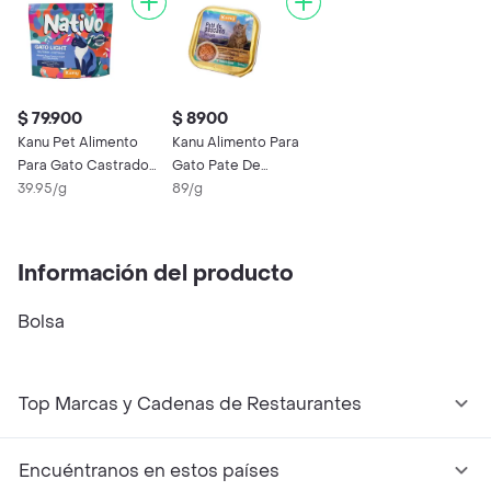
$ 79.900
$ 8900
Kanu Pet Alimento
Kanu Alimento Para
Para Gato Castrado
Gato Pate De
Nativo Light
39.95/g
Pescado
89/g
Información del producto
Bolsa
Top Marcas y Cadenas de Restaurantes
Encuéntranos en estos países