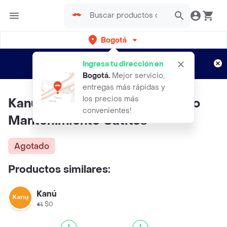
Bogotá
Regístrate
¿Nuevo en Rappi?
y disfruta de
Ingresa tu dirección en
envíos gratis por semanas
Aplican TyC
Bogotá
.
Mejor servicio,
entregas más rápidas y
los precios más
Kanu Alimento Para Gato Nativo
convenientes!
Mantenimiento Gatitos
Agotado
Productos similares:
Kanú
$0