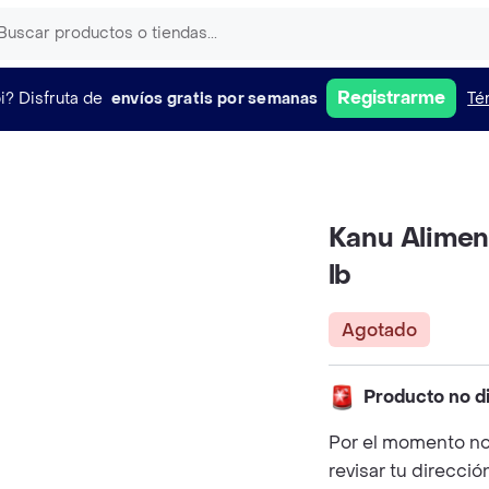
Registrarme
i?
Disfruta de
envíos gratis por semanas
Té
Kanu Aliment
lb
Agotado
Producto no d
Por el momento no
revisar tu direcció