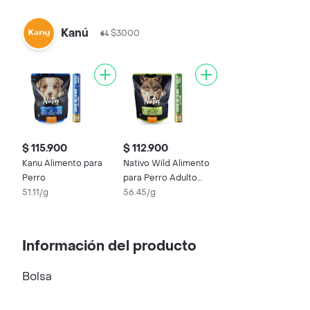
Kanú
$3000
$ 115.900
$ 112.900
Kanu Alimento para
Nativo Wild Alimento
Perro
para Perro Adulto
51.11/g
Pollo y Salmón 5lb
56.45/g
Información del producto
Bolsa