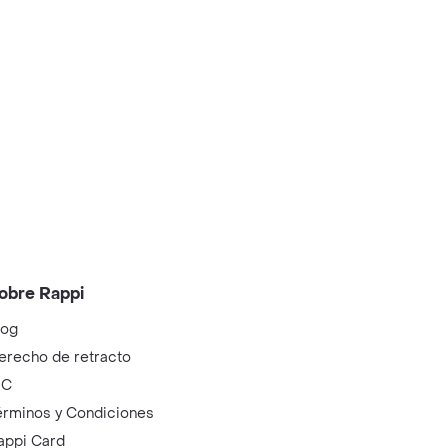
obre Rappi
log
erecho de retracto
IC
érminos y Condiciones
appi Card