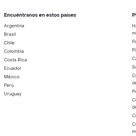
Encuéntranos en estos países
P
Argentina
H
m
Brasil
P
Chile
P
Colombia
C
Costa Rica
S
Ecuador
C
México
d
Perú
P
Uruguay
C
d
C
C
m