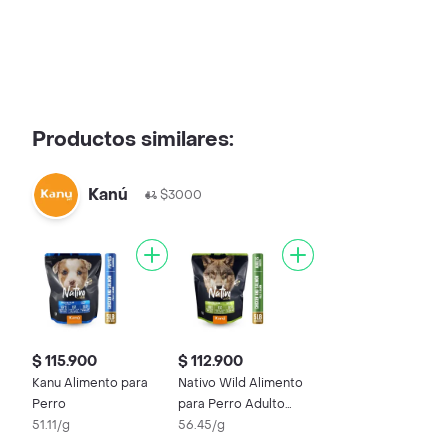
Productos similares:
Kanú
$3000
$ 115.900
$ 112.900
Kanu Alimento para
Nativo Wild Alimento
Perro
para Perro Adulto
51.11/g
Pollo y Salmón 5lb
56.45/g