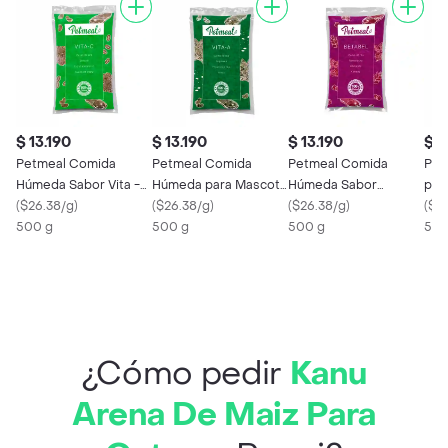
$ 13.190
$ 13.190
$ 13.190
$ 1
Petmeal Comida
Petmeal Comida
Petmeal Comida
Pet
Húmeda Sabor Vita -
Húmeda para Mascota
Húmeda Sabor
C - 500 g
(
$26.38/g
)
Sabor Vita - A
(
$26.38/g
)
Betabel
(
$26.38/g
)
(
$2
500 g
500 g
500 g
500
¿Cómo pedir
Kanu
Arena De Maiz Para