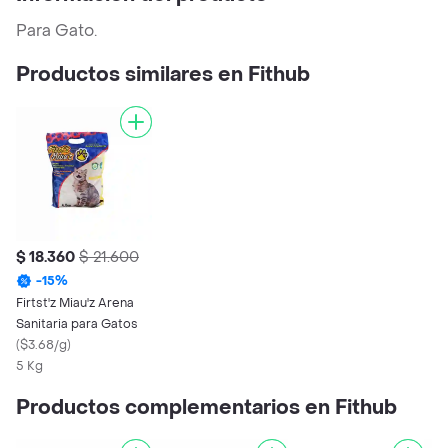
Para Gato.
Productos similares en Fithub
$ 18.360
$ 21.600
-
15
%
Firtst'z Miau'z Arena
Sanitaria para Gatos
(
$3.68/g
)
5 Kg
Productos complementarios en Fithub