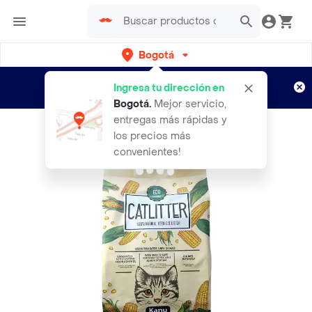
Bogotá
Regístrate
¿Nuevo en Rappi?
y disfruta de
Ingresa tu dirección en
envíos gratis por semanas
Aplican TyC
Bogotá
.
Mejor servicio,
entregas más rápidas y
los precios más
convenientes!