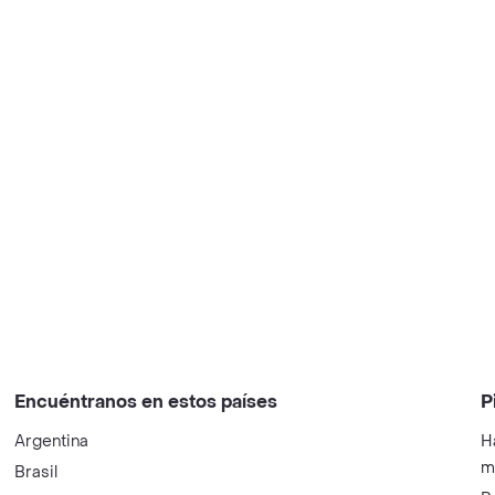
Encuéntranos en estos países
P
Argentina
H
m
Brasil