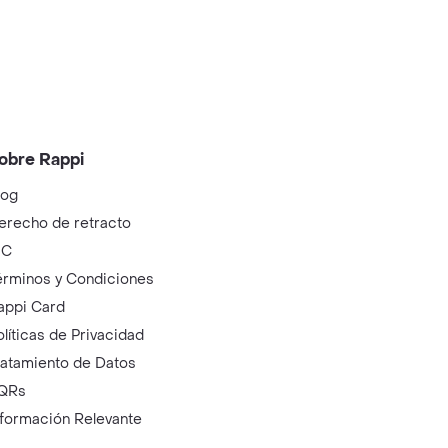
obre Rappi
log
erecho de retracto
IC
érminos y Condiciones
appi Card
olíticas de Privacidad
ratamiento de Datos
QRs
nformación Relevante