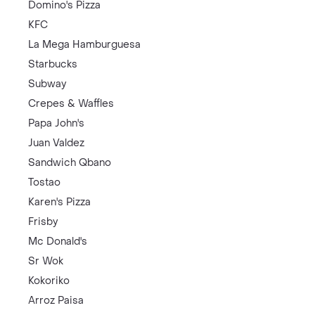
Domino's Pizza
KFC
La Mega Hamburguesa
Starbucks
Subway
Crepes & Waffles
Papa John's
Juan Valdez
Sandwich Qbano
Tostao
Karen's Pizza
Frisby
Mc Donald's
Sr Wok
Kokoriko
Arroz Paisa