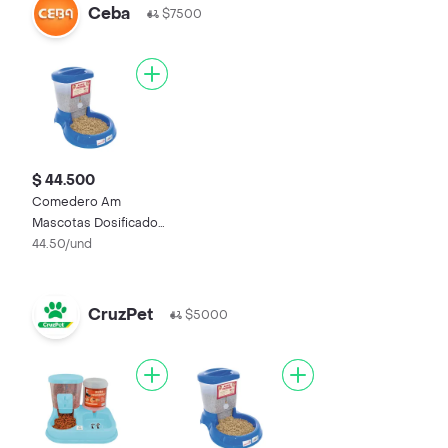
Ceba
$7500
$ 44.500
Comedero Am
Mascotas Dosificador
Alimento 1 U
44.50/und
CruzPet
$5000