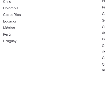
P
Chile
P
Colombia
C
Costa Rica
S
Ecuador
C
México
d
Perú
P
Uruguay
C
d
C
C
m