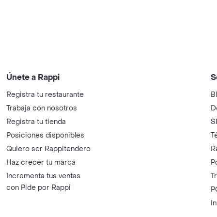
Únete a Rappi
S
Registra tu restaurante
B
Trabaja con nosotros
D
Registra tu tienda
S
Posiciones disponibles
T
Quiero ser Rappitendero
R
Haz crecer tu marca
P
Incrementa tus ventas
T
con Pide por Rappi
P
I