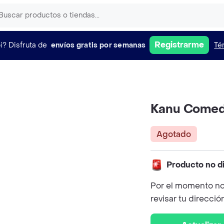
Registrarme
i?
Disfruta de
envíos gratis por semanas
Té
Kanu Comede
Agotado
Producto no d
Por el momento no
revisar tu direcció