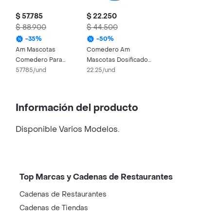
$ 57.785
$ 22.250
$ 88.900
$ 44.500
-
35
%
-
50
%
Am Mascotas
Comedero Am
Comedero Para
Mascotas Dosificador
Mascota Dosificador
57785/und
Alimento 1 U
22.25/und
Doble Uso
Información del producto
Disponible Varios Modelos.
Top Marcas y Cadenas de Restaurantes
Cadenas de Restaurantes
Cadenas de Tiendas