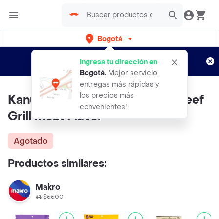
Bogotá
Regístrate
¿Nuevo en Rappi?
y disfruta de
Ingresa tu dirección en
envíos gratis por semanas
Aplican TyC
Bogotá
.
Mejor servicio,
entregas más rápidas y
los precios más
Kanu Snack Para Perro Jerky Beef
convenientes!
Grill Meat Flavor
Agotado
Productos similares:
Makro
$5500