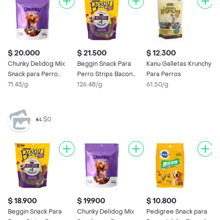
$ 20.000
$ 21.500
$ 12.300
$
Chunky Delidog Mix
Beggin Snack Para
Kanu Galletas Krunchy
D
Snack para Perro
Perro Strips Bacon
Para Perros
P
280g
71.43/g
Beef
126.48/g
61.50/g
6
$0
$ 18.900
$ 19.900
$ 10.800
Beggin Snack Para
Chunky Delidog Mix
Pedigree Snack para