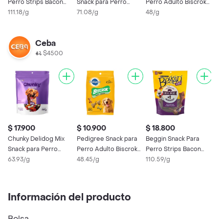
Perro Strips Bacon
Snack para Perro
Perro Adulto Biscrok
Beef
111.18/g
280g
71.08/g
Multi
48/g
Ceba
$4500
$ 17.900
$ 10.900
$ 18.800
Chunky Delidog Mix
Pedigree Snack para
Beggin Snack Para
Snack para Perro
Perro Adulto Biscrok
Perro Strips Bacon
280g
63.93/g
Multi
48.45/g
Beef
110.59/g
Información del producto
Bolsa