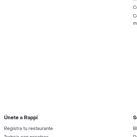
C
C
m
Únete a Rappi
S
Registra tu restaurante
B