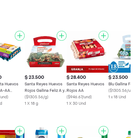
0
$ 23.500
$ 28.400
$ 23.500
ita Huevos
Santa Reyes Huevos
Santa Reyes Huevos
Blu Gallina Feliz
AA-AA
Rojos Gallina Feliz A y
Rojos AA
(
$1305.56/und
)
ega
/und
)
AA Caja x18
(
$1305.56/g
)
(
$946.67/und
)
1 x 18 Und
nd
1 X 18 g
1 X 30 Und