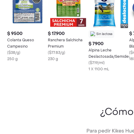
$ 9500
$ 17.900
$
Sin lactosa
Colanta Queso
Ranchera Salchicha
Al
$ 7900
Campesino
Premium
Bl
Alpina Leche
(
$38/g
)
(
$77.83/g
)
(
$
Deslactosada/Semidesc
250 g
230 g
18
(
$7.19/ml
)
1 X 1100 mL
¿Cómo
Para pedir Kikes Hu