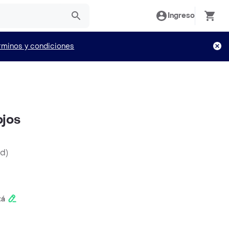
Ingreso
rminos y condiciones
ojos
nd
)
tá