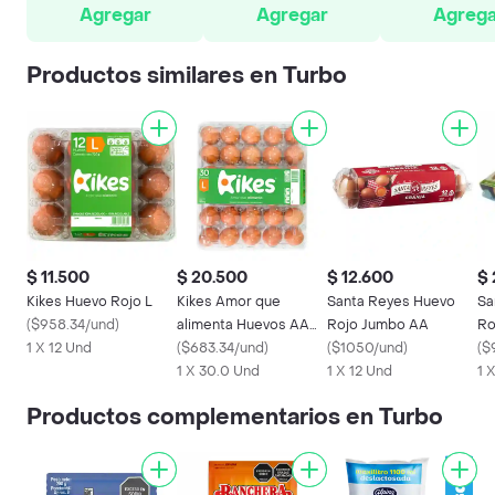
Agregar
Agregar
Agrega
Productos similares en Turbo
$ 11.500
$ 20.500
$ 12.600
$ 
Kikes Huevo Rojo L
Kikes Amor que
Santa Reyes Huevo
Sa
(
$958.34/und
)
alimenta Huevos AA
Rojo Jumbo AA
Ro
1 X 12 Und
Rojos L
(
$683.34/und
)
(
$1050/und
)
(
$
1 X 30.0 Und
1 X 12 Und
1 
Productos complementarios en Turbo