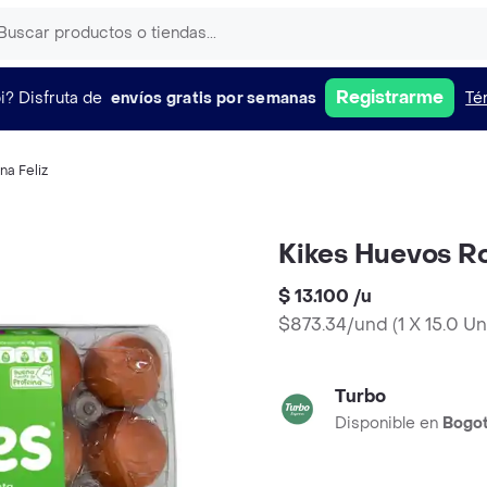
Registrarme
i?
Disfruta de
envíos gratis por semanas
Té
ina Feliz
Kikes Huevos R
$ 13.100
/
u
$873.34/und
(
1 X 15.0 U
Turbo
Disponible en
Bogo