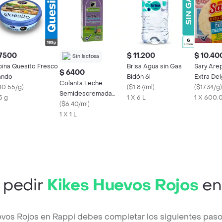
 7500
$ 11.200
$ 10.40
Sin lactosa
pina Quesito Fresco
Brisa Agua sin Gas
Sary Are
$ 6400
ando
Bidón 6l
Extra De
Colanta Leche
40.55/g
)
(
$1.87/ml
)
(
$17.34/g
)
remada
Semidescremada
5 g
1 X 6 L
1 X 600.
Deslactosada
(
$6.40/ml
)
1 X 1 L
 pedir
Kikes Huevos Rojos
en
evos Rojos en Rappi debes completar los siguientes pa