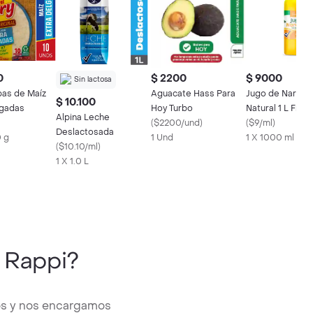
0
$ 2200
$ 9000
Sin lactosa
pas de Maíz
Aguacate Hass Para
Jugo de Naranj
$ 10.100
lgadas
Hoy Turbo
Natural 1 L Fre
Alpina Leche
(
$2200/und
)
(
$9/ml
)
Deslactosada
0 g
1 Und
1 X 1000 ml
(
$10.10/ml
)
1 X 1.0 L
 Rappi?
sos y nos encargamos