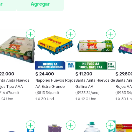
r
Agregar
22.000
$ 24.400
$ 11.200
$ 29.50
nta Anita Huevos
Nápoles Huevos Rojos
Santa Anita Huevos de
Santa An
jos Tipo AAA
AA Extra Grande
Gallina AA
Rojos A
916.67/und
)
(
$813.34/und
)
(
$933.34/und
)
Vitamom
(
$983.34
X 24 Und
1 X 30 Und
1 X 12.0 Und
1 X 30 U