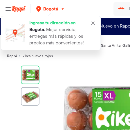
Bogotá
Ingresa tu dirección en
¿Nuevo en Rapp
Bogotá
.
Mejor servicio,
entregas más rápidas y los
precios más convenientes!
Búsquedas relacionadas:
Huevos
,
Kikes
,
Santa Reyes
,
Santa Anita
,
Gall
Rappi
kikes huevos rojos