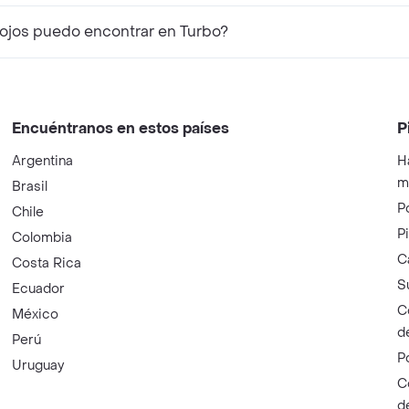
ojos puedo encontrar en Turbo?
Encuéntranos en estos países
P
Argentina
H
m
Brasil
P
Chile
P
Colombia
C
Costa Rica
S
Ecuador
C
México
d
Perú
P
Uruguay
C
d