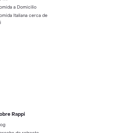
omida a Domicilio
omida Italiana cerca de
i
obre Rappi
log