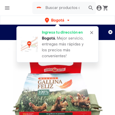
Bogotá
Regístrate
¿Nuevo en Rappi?
y disfruta de
Ingresa tu dirección en
envíos gratis por semanas
Aplican TyC
Bogotá
.
Mejor servicio,
entregas más rápidas y
los precios más
convenientes!