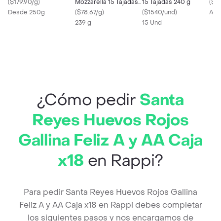
(
$179.90/g
)
Mozzarella 15 Tajadas
15 Tajadas 240 g
(
$6
Desde 250g
239 g
(
$78.67/g
)
(
$1540/und
)
Apr
239 g
15 Und
¿Cómo pedir
Santa
Reyes Huevos Rojos
Gallina Feliz A y AA Caja
x18
en Rappi?
Para pedir Santa Reyes Huevos Rojos Gallina
Feliz A y AA Caja x18 en Rappi debes completar
los siguientes pasos y nos encargamos de