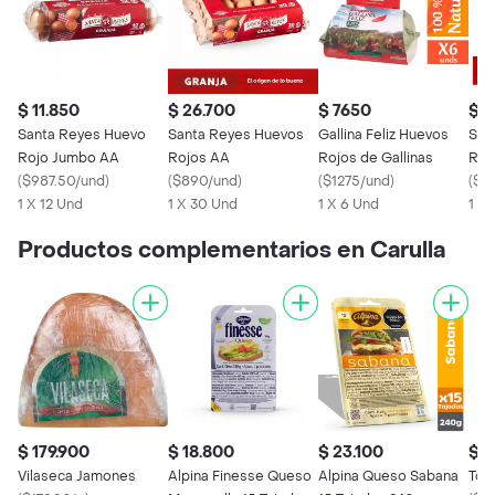
$ 11.850
$ 26.700
$ 7650
$ 
Santa Reyes Huevo
Santa Reyes Huevos
Gallina Feliz Huevos
San
Rojo Jumbo AA
Rojos AA
Rojos de Gallinas
Roj
(
$987.50/und
)
(
$890/und
)
(
$1275/und
)
(
$9
1 X 12 Und
1 X 30 Und
1 X 6 Und
1 X
Productos complementarios en Carulla
$ 179.900
$ 18.800
$ 23.100
$ 1
Vilaseca Jamones
Alpina Finesse Queso
Alpina Queso Sabana
Tom