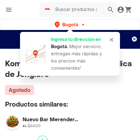
Bogotá
Regístrate
¿Nuevo en Rappi?
y disfruta de
Ingresa tu dirección en
envíos gratis por semanas
Aplican TyC
Bogotá
.
Mejor servicio,
entregas más rápidas y
los precios más
Kombuchas Dar Bebida Alcohólica
convenientes!
de Jengibre
Agotado
Productos similares:
Nuevo Bar Merendero Paisa
$6500