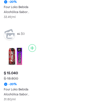
-
20
%
Four Loko Bebida
Alcohólica Sabor
Ponche De Frutas
33.49/ml
$0
$ 15.040
$ 18.800
-
20
%
Four Loko Bebida
Alcohólica Sabor
Ponche De Frutas
31.80/ml