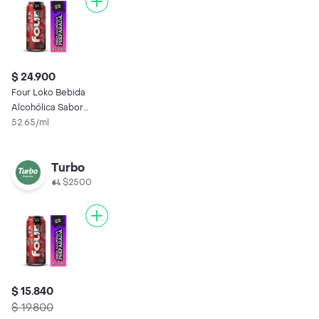
$ 24.900
Four Loko Bebida
Alcohólica Sabor
Ponche De Frutas
52.65/ml
Turbo
$2500
$ 15.840
$ 19.800