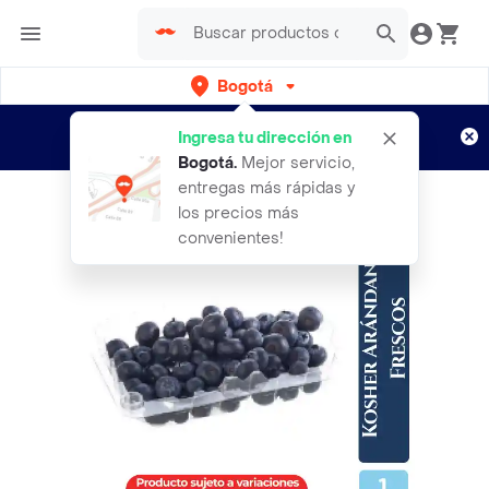
Bogotá
Regístrate
¿Nuevo en Rappi?
y disfruta de
Ingresa tu dirección en
envíos gratis por semanas
Aplican TyC
Bogotá
.
Mejor servicio,
entregas más rápidas y
los precios más
convenientes!