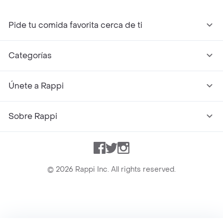
Pide tu comida favorita cerca de ti
Categorías
Únete a Rappi
Sobre Rappi
Facebook
Twitter
Instagram
©
2026
Rappi Inc. All rights reserved.
Rappi S.A.S. --- NIT 900.843.898-9 --- Calle 63 # 16A-02