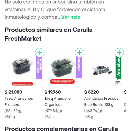
No solo son ricos en sabor, sino también en
vitaminas A, B y C, que fortalecen el sistema
inmunológico y comba
...
Ver más
Productos similares en Carulla
FreshMarket
$ 21.080
$ 19.960
$ 8220
$ 2
Taeq Arándanos
Taeq Arándano
Arándanos Frescos
Tae
Frescos
Orgánicos
Blue Berrie 125 g
(
$3
(
$84.32/g
)
(
$79.84/g
)
(
$65.76/g
)
6 U
250 g
250 g
125 g
Productos complementarios en Carulla