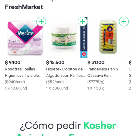
FreshMarket
$ 9400
$ 15.600
$ 31.100
$ 4
Nosotras Toallas
Higietex Copitos de
Pandeyuca Pan &
Gel
Higiénicas Invisible
Algodón con Palillos
Cassava Pan
Gill
Sensiti-V
(
$940/und
)
de Papel
(
$52/und
)
(
$77.75/g
)
Anti
(
$4
1 X 10.0 Und
1 X 300 Und
1 X 400 g
2 X 
¿Cómo pedir
Kosher