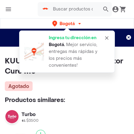
Bogotá
Regístrate
¿Nuevo en Rappi?
y disfruta de
Ingresa tu dirección en
envíos gratis por semanas
Aplican TyC
Bogotá
.
Mejor servicio,
entregas más rápidas y
los precios más
KUUL Tratamiento Reconstructor
convenientes!
Cure Me
Agotado
Productos similares:
Turbo
$3500