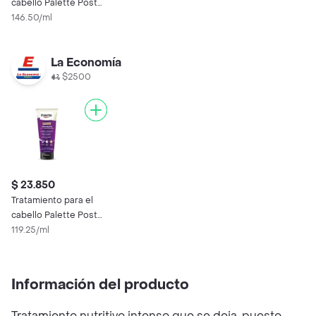
cabello Palette Post
Coloración 200 ml
146.50/ml
La Economía
$2500
$ 23.850
Tratamiento para el
cabello Palette Post
Coloración 200 ml
119.25/ml
Información del producto
Tratamiento nutritivo intenso que se deja, puesto