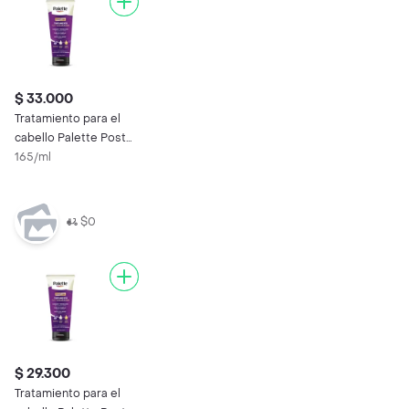
$ 33.000
Tratamiento para el
cabello Palette Post
Coloración 200 ml
165/ml
$0
$ 29.300
Tratamiento para el